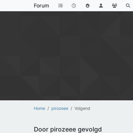
Forum
Home
pirozeee
Volgend
Door pirozeee gevolgd