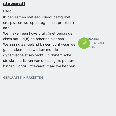
stuwcraft
Hallo,
Ik ben samen met een vriend bezig met
ons pws en we lopen tegen een probleem
aan.
We maken een hovercraft (met bepaalde
eisen natuurlijk) en rekenen hier aan.
PASCAL
P
8 NOV. 2014
We zijn nu aangeland bij een punt waar we
23:02
gaan rekenen en werken met de
dynamische stuwkracht. En dynamische
stuwkracht is een van de lastigere punten
binnen lucht/ruimtevaart, maar we hebben
inmiddels een website waarmee we op
gang geholpen zijn. We hebben het over:
GEPLAATST IN RAKETTEN
http://electricrcaircraftguy.blogspot.nl/2014/04/propeller-
static-dynamic-thrust-equation-
background.html#.VF6eFfmG9Gi
Hier krijg je dus uiteindelijk als definitieve
vorm:
1,293 (π (〖0,0254〗^2∙ d^2))/4∙ 〖RPM〗
_prop∙ 〖Spoed〗_prop∙0,0254∙ (1