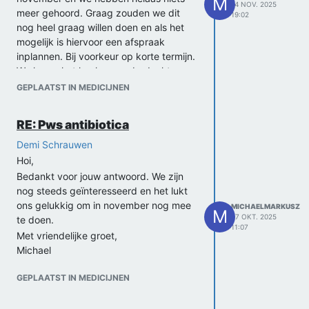
M
14 NOV. 2025
meer gehoord. Graag zouden we dit
19:02
nog heel graag willen doen en als het
mogelijk is hiervoor een afspraak
inplannen. Bij voorkeur op korte termijn.
We horen het heel graag, bedankt
alvast.
GEPLAATST IN MEDICIJNEN
Met vriendelijke groet,
Michael
RE: Pws antibiotica
Demi Schrauwen
Hoi,
Bedankt voor jouw antwoord. We zijn
nog steeds geïnteresseerd en het lukt
ons gelukkig om in november nog mee
MICHAELMARKUSZ
M
27 OKT. 2025
te doen.
11:07
Met vriendelijke groet,
Michael
GEPLAATST IN MEDICIJNEN