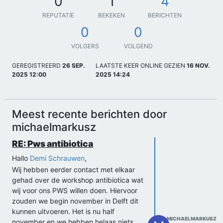
0
1
4
REPUTATIE
BEKEKEN
BERICHTEN
0
0
VOLGERS
VOLGEND
GEREGISTREERD
26 SEP.
LAATSTE KEER ONLINE GEZIEN
16 NOV.
2025 12:00
2025 14:24
Meest recente berichten door
michaelmarkusz
RE: Pws antibiotica
Hallo
Demi Schrauwen
,
Wij hebben eerder contact met elkaar
gehad over de workshop antibiotica wat
wij voor ons PWS willen doen. Hiervoor
zouden we begin november in Delft dit
kunnen uitvoeren. Het is nu half
MICHAELMARKUSZ
november en we hebben helaas niets