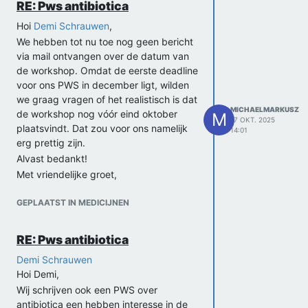
RE: Pws antibiotica
Hoi
Demi Schrauwen
,
We hebben tot nu toe nog geen bericht
via mail ontvangen over de datum van
de workshop. Omdat de eerste deadline
voor ons PWS in december ligt, wilden
we graag vragen of het realistisch is dat
MICHAELMARKUSZ
de workshop nog vóór eind oktober
M
17 OKT. 2025
plaatsvindt. Dat zou voor ons namelijk
14:01
erg prettig zijn.
Alvast bedankt!
Met vriendelijke groet,
Michael
GEPLAATST IN MEDICIJNEN
RE: Pws antibiotica
Demi Schrauwen
Hoi Demi,
Wij schrijven ook een PWS over
antibiotica een hebben interesse in de