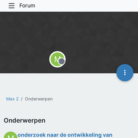
Forum
M
Offline
Max 2
Onderwerpen
Onderwerpen
onderzoek naar de ontwikkeling van