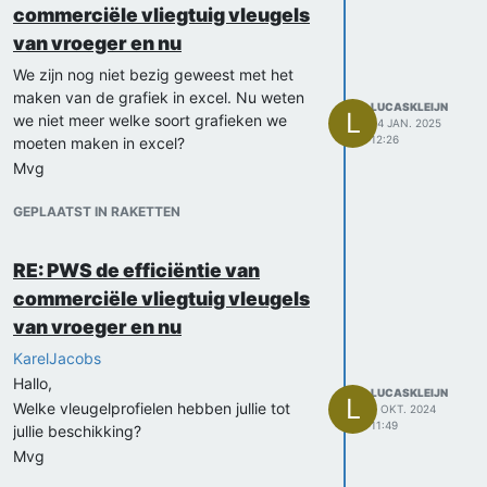
commerciële vliegtuig vleugels
van vroeger en nu
We zijn nog niet bezig geweest met het
maken van de grafiek in excel. Nu weten
LUCASKLEIJN
L
we niet meer welke soort grafieken we
24 JAN. 2025
12:26
moeten maken in excel?
Mvg
GEPLAATST IN RAKETTEN
RE: PWS de efficiëntie van
commerciële vliegtuig vleugels
van vroeger en nu
KarelJacobs
Hallo,
LUCASKLEIJN
L
Welke vleugelprofielen hebben jullie tot
7 OKT. 2024
11:49
jullie beschikking?
Mvg