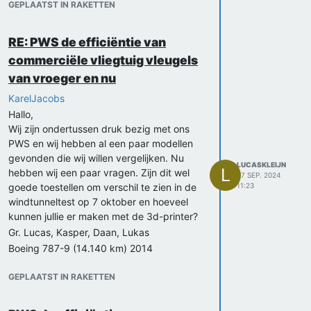
GEPLAATST IN RAKETTEN
RE: PWS de efficiëntie van
commerciële vliegtuig vleugels
van vroeger en nu
KarelJacobs
Hallo,
Wij zijn ondertussen druk bezig met ons
PWS en wij hebben al een paar modellen
gevonden die wij willen vergelijken. Nu
LUCASKLEIJN
L
hebben wij een paar vragen. Zijn dit wel
27 SEP. 2024
goede toestellen om verschil te zien in de
11:23
windtunneltest op 7 oktober en hoeveel
kunnen jullie er maken met de 3d-printer?
Gr. Lucas, Kasper, Daan, Lukas
Boeing 787-9 (14.140 km) 2014
https://grabcad.com/library/boeing-787-
dreamliner-4
GEPLAATST IN RAKETTEN
Airbus a350-900 (15.000 km) 2015
https://grabcad.com/library/airbus-a350-