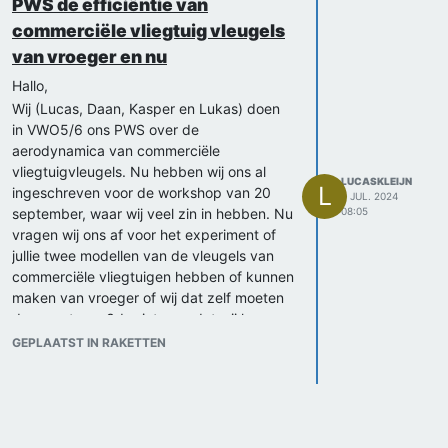
PWS de efficiëntie van
xwb-3
commerciële vliegtuig vleugels
Boeing 747-800i (15.000 km) 2005
van vroeger en nu
https://grabcad.com/library/boeing-747-
8i-1
Hallo,
Airbus a380 (14.800 km) 2005
Wij (Lucas, Daan, Kasper en Lukas) doen
https://grabcad.com/library/airbus-380-
in VWO5/6 ons PWS over de
overall-design-1
aerodynamica van commerciële
Airbus a330-200 (13.450 km) 1997
vliegtuigvleugels. Nu hebben wij ons al
LUCASKLEIJN
https://grabcad.com/library/a330-200-1
L
ingeschreven voor de workshop van 20
9 JUL. 2024
Airbus a330-800 neo (15.970 km) 2017
september, waar wij veel zin in hebben. Nu
08:05
https://grabcad.com/library/airbus-a330-
vragen wij ons af voor het experiment of
900-neo-1
jullie twee modellen van de vleugels van
commerciële vliegtuigen hebben of kunnen
maken van vroeger of wij dat zelf moeten
doen met een 3d printer, zodat wij kunnen
testen en vergelijken hoe de vleugel van
GEPLAATST IN RAKETTEN
een bijv. een 747-100 en een 747-8 van
elkaar verschillen op het gebied van lift,
weerstand enz. Ook hebben wij onze
hoofdvraag al, maar onze deelvragen zijn
nog niet helemaal af, hebben jullie nog