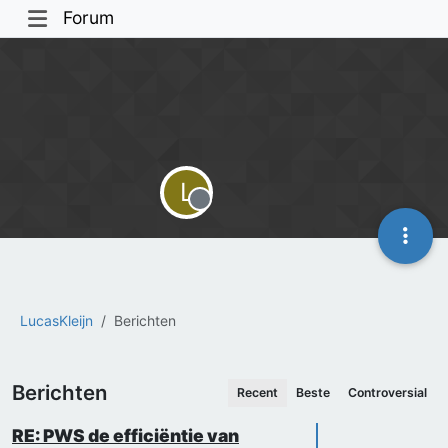
Forum
L
Offline
LucasKleijn
Berichten
Berichten
Recent
Beste
Controversial
RE: PWS de efficiëntie van