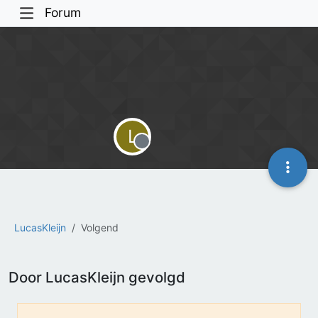
Forum
L
Offline
LucasKleijn
Volgend
Door LucasKleijn gevolgd