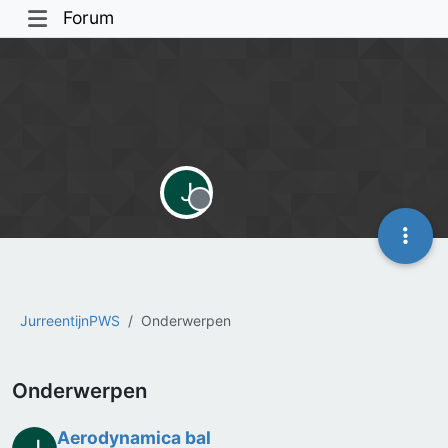
Forum
J
Offline
JurreentijnPWS
Onderwerpen
Onderwerpen
Aerodynamica bal