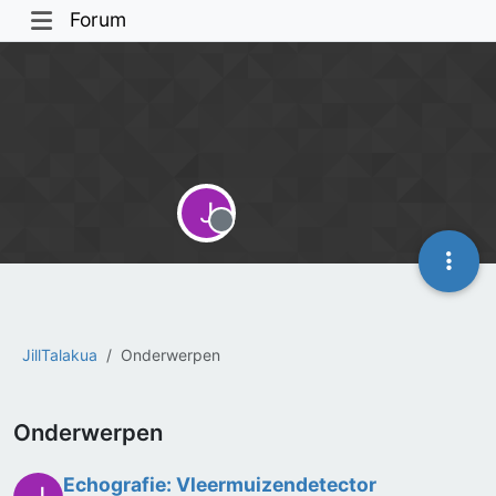
Forum
J
Offline
JillTalakua
Onderwerpen
Onderwerpen
Echografie: Vleermuizendetector