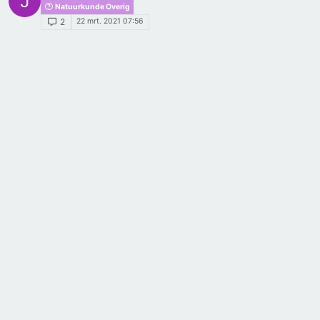
J
Natuurkunde Overig
22 mrt. 2021 07:56
2