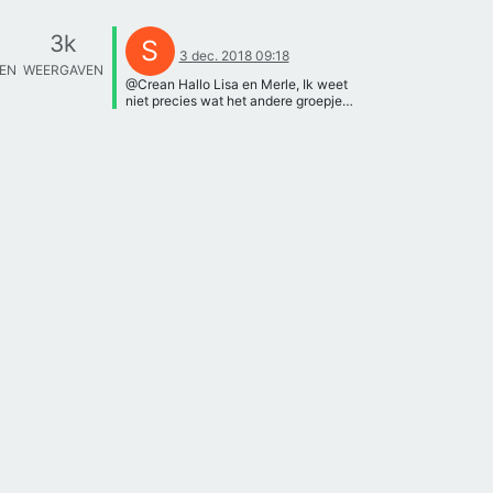
3k
S
3 dec. 2018 09:18
TEN
WEERGAVEN
@Crean Hallo Lisa en Merle, Ik weet
niet precies wat het andere groepje
heeft gedaan, maar ik kan wel wat
suggesties doen hoe het wellicht iets
preciezer/makkelijker kan. Het is
natuurlijk ook een beetje afhankelijk
wat jullie op school hebben. Als jullie
alles met het oog moeten doen dan zou
ik voorstellen om maar op een plek te
kijken en daar bacteriën te tellen.
Daarna is het belangrijk om vast te
stellen hoeveel volume je op dat
moment ziet door de microscoop, want
zo kun je het opschalen voor een hele
druppel. Dit kunnen jullie voor drie
plekken op het glaasje doen voor wat
meer betrouwbaarheid. Het meest
ideale zou zijn als je dit kan vastleggen
in een afbeelding, maar daarvoor moet
je even je docent vragen naar de
mogelijkheden. Groetjes, Sanne