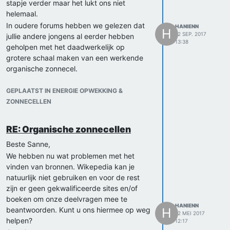
stapje verder maar het lukt ons niet
helemaal.
In oudere forums hebben we gelezen dat
HANIENN
H
12 SEP. 2017
jullie andere jongens al eerder hebben
13:38
geholpen met het daadwerkelijk op
grotere schaal maken van een werkende
organische zonnecel.
We zouden graag langs willen komen om
vragen te stellen en ons doel is om
GEPLAATST IN ENERGIE OPWEKKING &
eigenlijk zelf/met jullie hulp de organische
ZONNECELLEN
zonnecel uit te breiden en echt te bouwen.
Wat zijn de mogelijkheden?
RE: Organische zonnecellen
We horen graag wat van u.
Beste Sanne,
Met vriendelijke groeten,
We hebben nu wat problemen met het
Danou Dederen en Hanien Najim
vinden van bronnen. Wikepedia kan je
natuurlijk niet gebruiken en voor de rest
zijn er geen gekwalificeerde sites en/of
boeken om onze deelvragen mee te
HANIENN
beantwoorden. Kunt u ons hiermee op weg
H
12 MEI 2017
helpen?
12:17