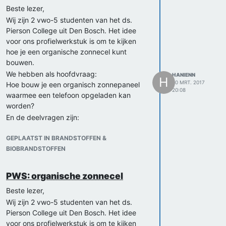
Beste lezer,
Wij zijn 2 vwo-5 studenten van het ds.
Pierson College uit Den Bosch. Het idee
voor ons profielwerkstuk is om te kijken
hoe je een organische zonnecel kunt
bouwen.
We hebben als hoofdvraag:
HANIENN
H
30 MRT. 2017
Hoe bouw je een organisch zonnepaneel
20:08
waarmee een telefoon opgeladen kan
worden?
En de deelvragen zijn:
Waaruit bestaat een organische zonnecel?
Hoe werkt een organische zonnecel?
GEPLAATST IN BRANDSTOFFEN &
Wat is het verschil tussen een organische
BIOBRANDSTOFFEN
zonnecel en een normale zonnecel?
In welke omstandigheden zal deze het
PWS: organische zonnecel
beste werken?
Beste lezer,
Wat heeft het precies nodig om een
telefoon op te kunnen laden?
Wij zijn 2 vwo-5 studenten van het ds.
Is deze in een compacte vorm te maken?
Pierson College uit Den Bosch. Het idee
Hoeveel zal dit kosten?
voor ons profielwerkstuk is om te kijken