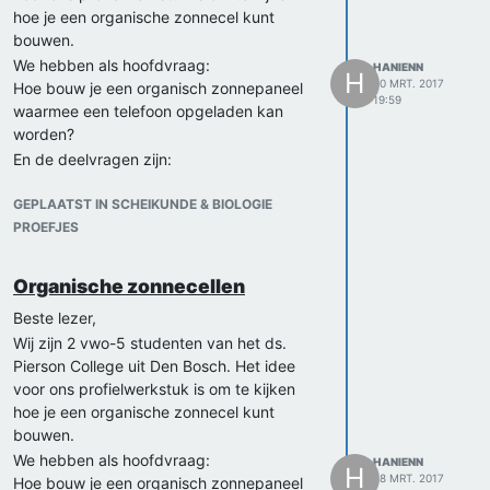
Hoeveel bespaar je ermee?
hoe je een organische zonnecel kunt
bouwen.
Wij vroegen ons dus af of er een
mogelijkheid is dat wij , de organische cel
We hebben als hoofdvraag:
HANIENN
H
30 MRT. 2017
zelf mogen/kunnen bouwen op de
Hoe bouw je een organisch zonnepaneel
19:59
universiteit. Ook zouden wij graag willen
waarmee een telefoon opgeladen kan
weten of dit überhaupt haalbaar is.
worden?
Wij horen graag wat.
En de deelvragen zijn:
Waaruit bestaat een organische zonnecel?
Met vriendelijke groeten,
Hoe werkt een organische zonnecel?
GEPLAATST IN SCHEIKUNDE & BIOLOGIE
Danou Dederen en Hanien Najim
Wat is het verschil tussen een organische
PROEFJES
06-37349615 06-34747979
zonnecel en een normale zonnecel?
In welke omstandigheden zal deze het
Organische zonnecellen
beste werken?
Beste lezer,
Wat heeft het precies nodig om een
telefoon op te kunnen laden?
Wij zijn 2 vwo-5 studenten van het ds.
Is deze in een compacte vorm te maken?
Pierson College uit Den Bosch. Het idee
Hoeveel zal dit kosten?
voor ons profielwerkstuk is om te kijken
Hoeveel bespaar je ermee?
hoe je een organische zonnecel kunt
bouwen.
Wij vroegen ons dus af of er een
mogelijkheid is dat wij , de organische cel
We hebben als hoofdvraag:
HANIENN
H
28 MRT. 2017
zelf mogen/kunnen bouwen op de
Hoe bouw je een organisch zonnepaneel