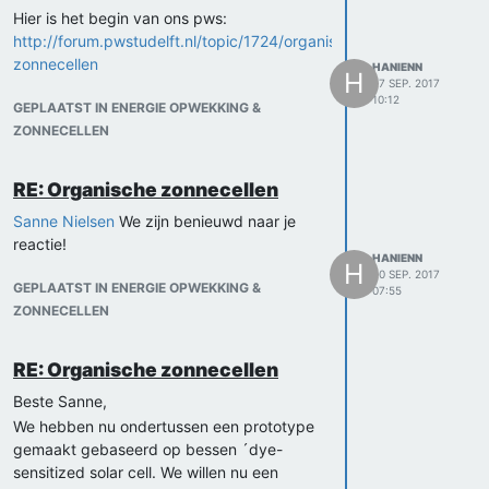
Hier is het begin van ons pws:
http://forum.pwstudelft.nl/topic/1724/organische-
zonnecellen
HANIENN
H
27 SEP. 2017
10:12
GEPLAATST IN ENERGIE OPWEKKING &
ZONNECELLEN
RE: Organische zonnecellen
Sanne Nielsen
We zijn benieuwd naar je
reactie!
HANIENN
H
20 SEP. 2017
GEPLAATST IN ENERGIE OPWEKKING &
07:55
ZONNECELLEN
RE: Organische zonnecellen
Beste Sanne,
We hebben nu ondertussen een prototype
gemaakt gebaseerd op bessen ´dye-
sensitized solar cell. We willen nu een