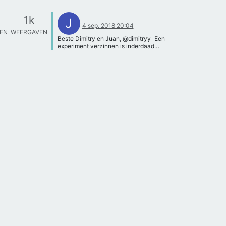
1k
J
4 sep. 2018 20:04
TEN
WEERGAVEN
Beste Dimitry en Juan, @dimitryy_ Een
experiment verzinnen is inderdaad
altijd een lastig onderdeel van het
PWS. Als je ervoor kiest om te
onderzoeken (en dus niet te
ontwerpen) is het vaak niet mogelijk
om met een experiment de hoofdvraag
te beantwoorden. Wat wel mogelijk is,
is een proef waarmee je de theorie
benodigd om je hoofdvraag te
beantwoorden ondersteund. Zo zou je
inderdaad zelf een model (of meerdere
modellen) kunnen maken om deze
vervolgens te testen in een windtunnel.
Heel veel succes! Juul