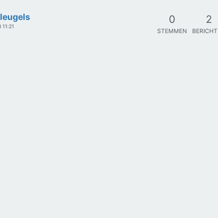
leugels
0
2
 11:21
STEMMEN
BERICH