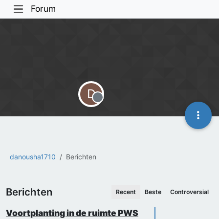
Forum
D
Offline
danousha1710
Berichten
Berichten
Recent
Beste
Controversial
Voortplanting in de ruimte PWS