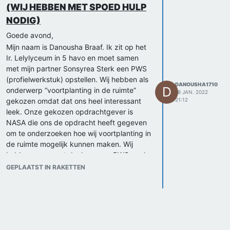
(WIJ HEBBEN MET SPOED HULP
NODIG)
Goede avond,
Mijn naam is Danousha Braaf. Ik zit op het
Ir. Lelylyceum in 5 havo en moet samen
met mijn partner Sonsyrea Sterk een PWS
(profielwerkstuk) opstellen. Wij hebben als
DANOUSHA1710
D
onderwerp “voortplanting in de ruimte”
18 JAN. 2022
gekozen omdat dat ons heel interessant
21:12
leek. Onze gekozen opdrachtgever is
NASA die ons de opdracht heeft gegeven
om te onderzoeken hoe wij voortplanting in
de ruimte mogelijk kunnen maken. Wij
hebben een groot deel van ons PWS er al
over geschreven. Helaas hebben wij over
GEPLAATST IN RAKETTEN
het hoofd gezien dat we tenminste met 1
externe partij contact moeten hebben
gehad en dat moeten verwerken in ons
PWS. Het theoretisch kader is al af
(behalve de samenvatting). wij werken nu