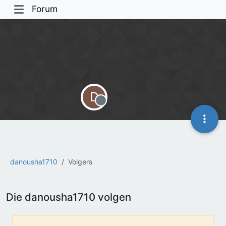
Forum
D
Offline
danousha1710
Volgers
Die danousha1710 volgen