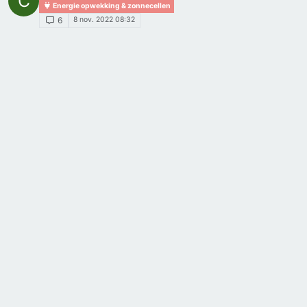
C
Energie opwekking & zonnecellen
8 nov. 2022 08:32
6