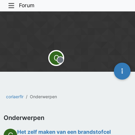
Forum
C
Offline
corlaerflr
Onderwerpen
Onderwerpen
Het zelf maken van een brandstofcel