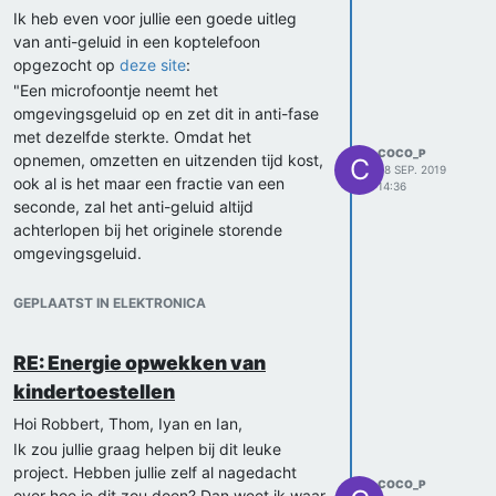
Ik heb even voor jullie een goede uitleg
van anti-geluid in een koptelefoon
opgezocht op
deze site
:
"Een microfoontje neemt het
omgevingsgeluid op en zet dit in anti-fase
met dezelfde sterkte. Omdat het
COCO_P
opnemen, omzetten en uitzenden tijd kost,
C
28 SEP. 2019
ook al is het maar een fractie van een
14:36
seconde, zal het anti-geluid altijd
achterlopen bij het originele storende
omgevingsgeluid.
Antigeluid werkt alleen goed als de
omgeving een vrij constante brom geeft.
GEPLAATST IN ELEKTRONICA
Dan zal de brom van t = t1 identiek zijn
met die van t = t1 + Δt . Als het geluid van
RE: Energie opwekken van
op t1 in antigeluid is omgezet dan werkt
kindertoestellen
het op t1 + Δt prima om dezelfde brom op
dat tijdstip tegen te werken."
Hoi Robbert, Thom, Iyan en Ian,
Wat hier uit blijkt is dat noise canceling
Ik zou jullie graag helpen bij dit leuke
alleen werkt bij een geluid dat constant
project. Hebben jullie zelf al nagedacht
COCO_P
hetzelfde is, omdat het systeem altijd net
over hoe je dit zou doen? Dan weet ik waar