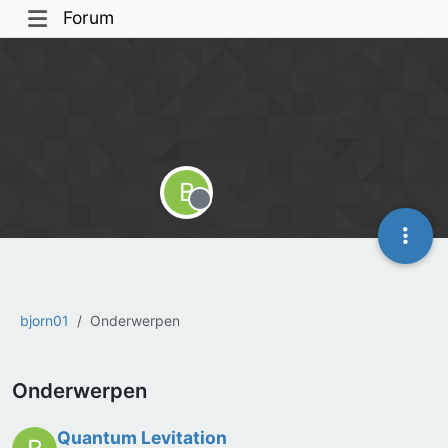
Forum
B
Offline
bjorn01
Onderwerpen
Onderwerpen
Quantum Levitation