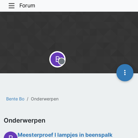
Forum
B
Offline
Bente Bo
Onderwerpen
Onderwerpen
Meesterproef l lampjes in beenspalk