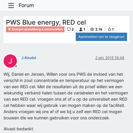
Forum
PWS Blue energy, RED cel
2
1
2.1k
1
Energie opwekking & zonnecellen
Aanmelden om te reageren
J.Knulst
2 okt. 2015 18:46
J
Offline
Wij, Daniel en Jeroen, Willen voor ons PWS de invloed van het
verschil in zout concentratie en temperatuur op het vermogen
van een RED cel. Met de resultaten uit de proef willen we een
wiskundig verband halen tussen de variabelen en het vermogen
van een RED cel. vroegen ons af of u op de universiteit een RED
cel hebben waar wij gebruik van mogen maken op de faciliteit.
Anders vroegen wij ons af of we bij u zelf een RED cel mogen
bouwen die we kunnen gebruiken voor ons onderzoek.
Alvast bedankt.