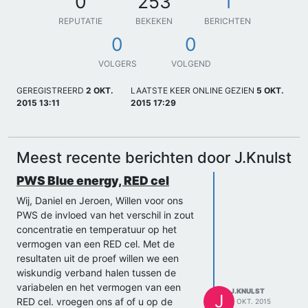
0
253
1
REPUTATIE
BEKEKEN
BERICHTEN
0
0
VOLGERS
VOLGEND
GEREGISTREERD
2 OKT.
LAATSTE KEER ONLINE GEZIEN
5 OKT.
2015 13:11
2015 17:29
Meest recente berichten door J.Knulst
PWS Blue energy, RED cel
Wij, Daniel en Jeroen, Willen voor ons
PWS de invloed van het verschil in zout
concentratie en temperatuur op het
vermogen van een RED cel. Met de
resultaten uit de proef willen we een
wiskundig verband halen tussen de
variabelen en het vermogen van een
J.KNULST
J
RED cel. vroegen ons af of u op de
2 OKT. 2015