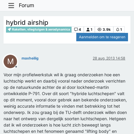
Forum
hybrid airship
4
1
3.9k
1
Raketten, vliegtuigen & aerodynamica
Aanmelden om te reageren
maxheilig
28 aug. 2013 14:58
M
Offline
Voor mijn profielwerkstuk wil ik graag onderzoeken hoe een
luchtschip werkt en daarbij vooral nader onderzoek verrichten
op de natuurkunde achter de al door lockheed-martin
ontwikkelde P-791. Over dit soort "hybride luchtschepen" valt
op dit moment, vooral door gebrek aan bekende onderzoeken,
weinig accurate informatie te vinden met betrekking tot het
onderwerp. Ik zou graag bij de TU-delft onderzoek willen doen
naar het ontwerp van dergelijk soorten luchtschepen. Hetgeen
dat ik wil onderzoeken is hoe lucht zich beweegt langs
luchtschepen en het fenomeen genaamd "lifting body" en