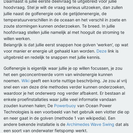
Daarnaast is jullie eerste deelvraag te uitgebreid voor jullie
hoodvraag. Stel je wilt de vraag serieus uitzoeken, dan zullen
jullie naast de golfenergie ook de getijdenenergie, de
temperatuurverschillen in de oceaan en het verschil in zoete en
zoute stormingen kunnen onderzoeken. Te breed. In jullie
hoofdvraag stellen jullie namelijk al met hooguit de stroming te
willen werken.
Belangrijk is dat jullie eerst snappen hoe golven 'werken', op wat
voor manier er energie uit gehaald kan worden.
Deze
link is
uitgebreid en redelijk te snappen met jullie kennis.
Golfenergie is eigenlijk waar jullie je op willen focussen, je zou
het een geconcentreerde vorm van windenergie kunnen
noemen.
Wiki
geeft een korte nuttige beschrijving. Je zou al vrij
snel een van deze drie methodes verder kunnen onderzoeken,
waardoor je het onderwerp nog verder afbakent. Er bestaan al
enkele proefinstallaties waar jullie veel informatie vandaan
zouden kunnen halen; De
Powerbuoy
van Ocean Power
Technologies is een voorbeeld van het gebruik een vlotter die op
en neer gaat in de golven (methode 1 van wikipedia). Een
andere bekende installatie is de
Archimedes Wave Swing
dat als
een soort van onderwater fietspomp werkt.