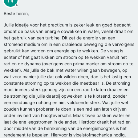
Offline
Beste heren,
Jullie ideetje voor het practicum is zeker leuk en goed bedacht
omdat de basis van energie opwekken in water, veelal draait om
het gebruik van een turbine. Dit zet de energie van een
stromend medium om in een draaiende beweging die vervolgens
gebruikt kan worden om energie op te wekken. De vraag is
echter of het gaat lukken om stroom op te wekken vanuit het
rad en de dynamo (overigens een prima manier om stroom op te
wekken). Als jullie de bak met water willen gaan bewegen, op
wat voor manier jullie dat ook wilden doen, dan is het lastig een
constante stroming op te wekken die meetbaar is. De stroming
moet immers sterk genoeg zijn om een rad te laten draaien en
de stroming die jullie daarbij opwekken is te klotsend, zonder
een eenduidige richting en niet voldoende sterk. Wat jullie wel
zouden kunnen proberen te doen is een rad aan laten drijven
onder invloed van hoogteverschil. Maak twee bakken water en
laat de ene leegstromen in de ander. Hierdoor draait het rad en
door middel van de berekening van de energiehoogtes is het
rendement te bepalen. Hiervoor is vloeistofmechanica nodig.