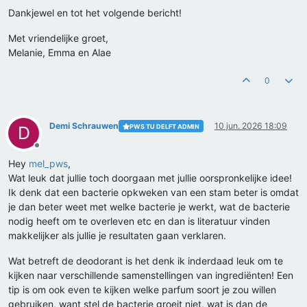
Dankjewel en tot het volgende bericht!
Met vriendelijke groet,
Melanie, Emma en Alae
0
Demi Schrauwen
10 jun. 2026 18:09
PWS TU DELFT ADMIN
D
Offline
Hey
mel_pws
,
Wat leuk dat jullie toch doorgaan met jullie oorspronkelijke idee!
Ik denk dat een bacterie opkweken van een stam beter is omdat
je dan beter weet met welke bacterie je werkt, wat de bacterie
nodig heeft om te overleven etc en dan is literatuur vinden
makkelijker als jullie je resultaten gaan verklaren.
Wat betreft de deodorant is het denk ik inderdaad leuk om te
kijken naar verschillende samenstellingen van ingrediënten! Een
tip is om ook even te kijken welke parfum soort je zou willen
gebruiken, want stel de bacterie groeit niet, wat is dan de