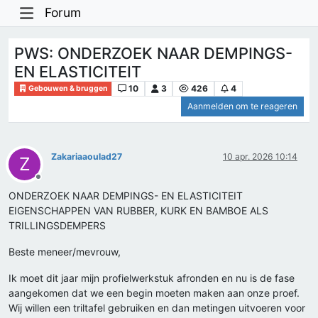
Forum
PWS: ONDERZOEK NAAR DEMPINGS-
EN ELASTICITEIT
10
3
426
4
Gebouwen & bruggen
Aanmelden om te reageren
Zakariaaoulad27
10 apr. 2026 10:14
Z
Offline
ONDERZOEK NAAR DEMPINGS- EN ELASTICITEIT
EIGENSCHAPPEN VAN RUBBER, KURK EN BAMBOE ALS
TRILLINGSDEMPERS
Beste meneer/mevrouw,
Ik moet dit jaar mijn profielwerkstuk afronden en nu is de fase
aangekomen dat we een begin moeten maken aan onze proef.
Wij willen een triltafel gebruiken en dan metingen uitvoeren voor