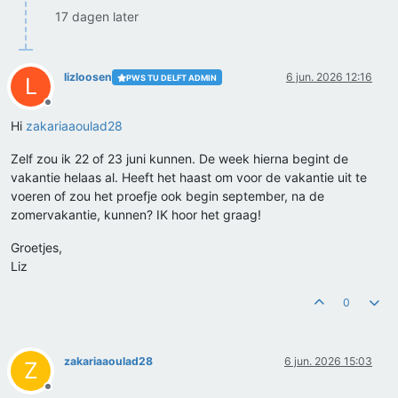
17 dagen later
lizloosen
6 jun. 2026 12:16
PWS TU DELFT ADMIN
L
Offline
Hi
zakariaaoulad28
Zelf zou ik 22 of 23 juni kunnen. De week hierna begint de
vakantie helaas al. Heeft het haast om voor de vakantie uit te
voeren of zou het proefje ook begin september, na de
zomervakantie, kunnen? IK hoor het graag!
Groetjes,
Liz
0
zakariaaoulad28
6 jun. 2026 15:03
Z
Offline