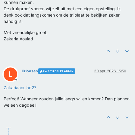
kunnen maken.
De drukproef voeren wij zelf uit met een eigen opstelling. Ik
denk ook dat langskomen om de trilplaat te bekijken zeker
handig is.
Met vriendelijke groet,
Zakaria Aoulad
0
lizloosen
30 apr. 2026 15:50
PWS TU DELFT ADMIN
L
Offline
Zakariaaoulad27
Perfect! Wanneer zouden jullie langs willen komen? Dan plannen
we een dagdeel!
0