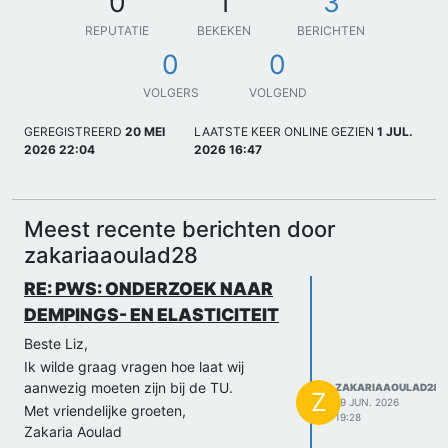
0
1
3
REPUTATIE
BEKEKEN
BERICHTEN
0
0
VOLGERS
VOLGEND
GEREGISTREERD
20 MEI
LAATSTE KEER ONLINE GEZIEN
1 JUL.
2026 22:04
2026 16:47
Meest recente berichten door
zakariaaoulad28
RE: PWS: ONDERZOEK NAAR
DEMPINGS- EN ELASTICITEIT
Beste Liz,
Ik wilde graag vragen hoe laat wij
aanwezig moeten zijn bij de TU.
ZAKARIAAOULAD28
Z
19 JUN. 2026
Met vriendelijke groeten,
19:28
Zakaria Aoulad