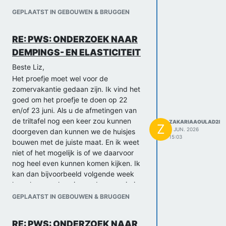
GEPLAATST IN GEBOUWEN & BRUGGEN
RE: PWS: ONDERZOEK NAAR
DEMPINGS- EN ELASTICITEIT
Beste Liz,
Het proefje moet wel voor de
zomervakantie gedaan zijn. Ik vind het
goed om het proefje te doen op 22
en/of 23 juni. Als u de afmetingen van
de triltafel nog een keer zou kunnen
ZAKARIAAOULAD28
Z
6 JUN. 2026
doorgeven dan kunnen we de huisjes
15:03
bouwen met de juiste maat. En ik weet
niet of het mogelijk is of we daarvoor
nog heel even kunnen komen kijken. Ik
kan dan bijvoorbeeld volgende week
langskomen als er iemand aanwezig is.
En ik had nog een vraagje. Wij hebben
GEPLAATST IN GEBOUWEN & BRUGGEN
nu een arduino geprogrammeerd die we
kunnen gebruiken voor het meten van
RE: PWS: ONDERZOEK NAAR