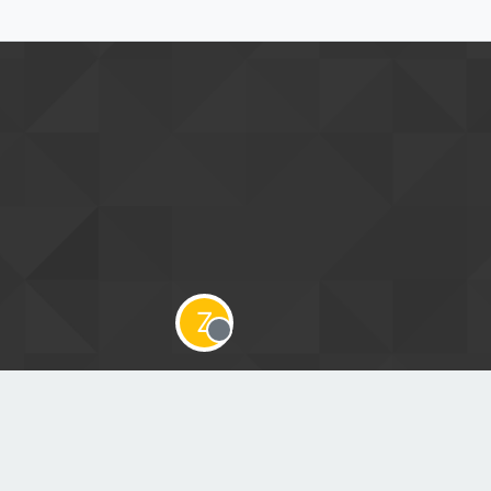
Z
Offline