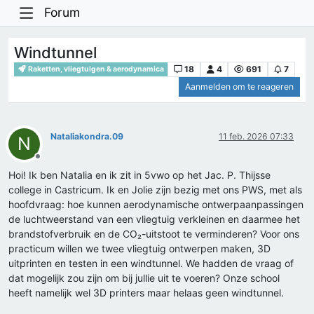
Forum
Windtunnel
18
4
691
7
Raketten, vliegtuigen & aerodynamica
Aanmelden om te reageren
Nataliakondra.09
11 feb. 2026 07:33
N
Offline
Hoi! Ik ben Natalia en ik zit in 5vwo op het Jac. P. Thijsse
college in Castricum. Ik en Jolie zijn bezig met ons PWS, met als
hoofdvraag: hoe kunnen aerodynamische ontwerpaanpassingen
de luchtweerstand van een vliegtuig verkleinen en daarmee het
brandstofverbruik en de CO₂-uitstoot te verminderen? Voor ons
practicum willen we twee vliegtuig ontwerpen maken, 3D
uitprinten en testen in een windtunnel. We hadden de vraag of
dat mogelijk zou zijn om bij jullie uit te voeren? Onze school
heeft namelijk wel 3D printers maar helaas geen windtunnel.