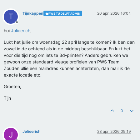
Tijnkappen
20 apr. 2026 16:04
PWS TU DELFT ADMIN
T
Offline
hoi
Jolieerich
,
Lukt het jullie om woensdag 22 april langs te komen? Ik ben dan
zowel in de ochtend als in de middag beschikbaar. En lukt het
voor die tijd nog om iets te 3d-printen? Anders gebruiken we
gewoon onze standaard vleugelprofielen van PWS Team.
Zouden ullie een mailadres kunnen achterlaten, dan mail ik de
exacte locatie etc.
Groeten,
Tijn
0
Jolieerich
23 apr. 2026 09:19
J