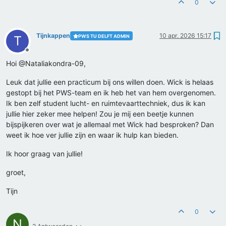
0
Tijnkappen
10 apr. 2026 15:17
PWS TU DELFT ADMIN
T
Offline
Hoi @Nataliakondra-09,
Leuk dat jullie een practicum bij ons willen doen. Wick is helaas
gestopt bij het PWS-team en ik heb het van hem overgenomen.
Ik ben zelf student lucht- en ruimtevaarttechniek, dus ik kan
jullie hier zeker mee helpen! Zou je mij een beetje kunnen
bijspijkeren over wat je allemaal met Wick had besproken? Dan
weet ik hoe ver jullie zijn en waar ik hulp kan bieden.
Ik hoor graag van jullie!
groet,
Tijn
0
N