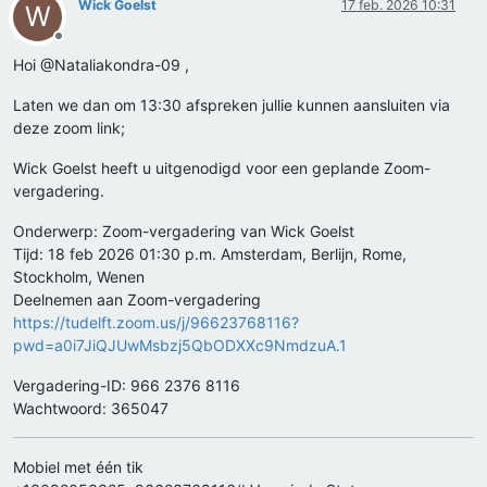
Wick Goelst
17 feb. 2026 10:31
W
Offline
Hoi @Nataliakondra-09 ,
Laten we dan om 13:30 afspreken jullie kunnen aansluiten via
deze zoom link;
Wick Goelst heeft u uitgenodigd voor een geplande Zoom-
vergadering.
Onderwerp: Zoom-vergadering van Wick Goelst
Tijd: 18 feb 2026 01:30 p.m. Amsterdam, Berlijn, Rome,
Stockholm, Wenen
Deelnemen aan Zoom-vergadering
https://tudelft.zoom.us/j/96623768116?
pwd=a0i7JiQJUwMsbzj5QbODXXc9NmdzuA.1
Vergadering-ID: 966 2376 8116
Wachtwoord: 365047
Mobiel met één tik