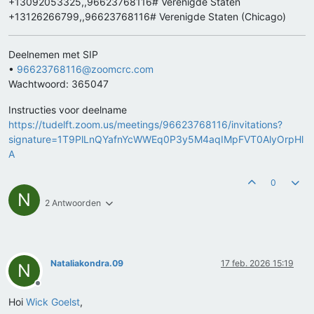
+13092053325,,96623768116# Verenigde Staten
+13126266799,,96623768116# Verenigde Staten (Chicago)
Deelnemen met SIP
•
96623768116@zoomcrc.com
Wachtwoord: 365047
Instructies voor deelname
https://tudelft.zoom.us/meetings/96623768116/invitations?
signature=1T9PlLnQYafnYcWWEq0P3y5M4aqIMpFVT0AlyOrpHl
A
0
N
2 Antwoorden
Nataliakondra.09
17 feb. 2026 15:19
N
Offline
Hoi
Wick Goelst
,