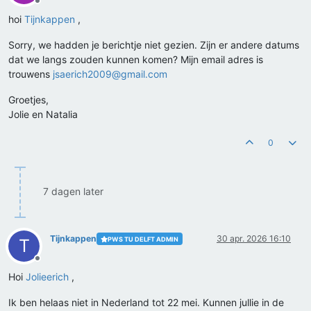
Offline
hoi
Tijnkappen
,
Sorry, we hadden je berichtje niet gezien. Zijn er andere datums
dat we langs zouden kunnen komen? Mijn email adres is
trouwens
jsaerich2009@gmail.com
Groetjes,
Jolie en Natalia
0
7 dagen later
Tijnkappen
30 apr. 2026 16:10
PWS TU DELFT ADMIN
T
Offline
Hoi
Jolieerich
,
Ik ben helaas niet in Nederland tot 22 mei. Kunnen jullie in de