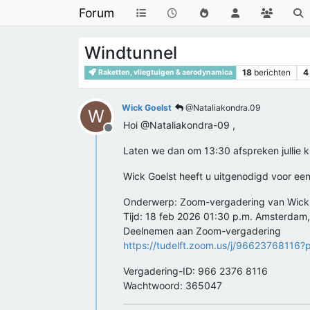
Forum
Windtunnel
18
berichten
4
Raketten, vliegtuigen & aerodynamica
Wick Goelst
@Nataliakondra.09
W
Hoi @Nataliakondra-09 ,
Offline
Laten we dan om 13:30 afspreken jullie k
Wick Goelst heeft u uitgenodigd voor e
Onderwerp: Zoom-vergadering van Wick
Tijd: 18 feb 2026 01:30 p.m. Amsterdam,
Deelnemen aan Zoom-vergadering
https://tudelft.zoom.us/j/966237681
Vergadering-ID: 966 2376 8116
Wachtwoord: 365047