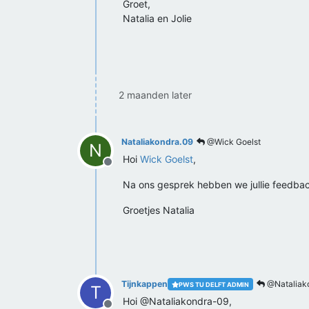
Groet,
Natalia en Jolie
2 maanden later
Nataliakondra.09
@Wick Goelst
N
Hoi
Wick Goelst
,
Offline
Na ons gesprek hebben we jullie feedback 
Groetjes Natalia
Tijnkappen
@Nataliak
PWS TU DELFT ADMIN
T
Hoi @Nataliakondra-09,