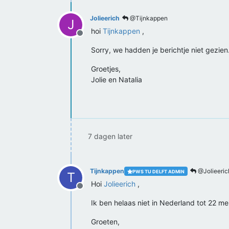
Jolieerich
@Tijnkappen
J
hoi
Tijnkappen
,
Offline
Sorry, we hadden je berichtje niet gezi
Groetjes,
Jolie en Natalia
7 dagen later
Tijnkappen
@Jolieeric
PWS TU DELFT ADMIN
T
Hoi
Jolieerich
,
Offline
Ik ben helaas niet in Nederland tot 22 me
Groeten,