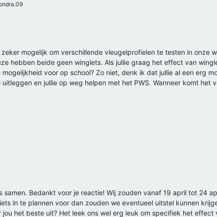
ondra.09
 zeker mogelijk om verschillende vleugelprofielen te testen in onze 
eze hebben beide geen winglets. Als jullie graag het effect van winglet
 mogelijkheid voor op school? Zo niet, denk ik dat jullie al een erg
e uitleggen en jullie op weg helpen met het PWS. Wanneer komt het vo
s samen. Bedankt voor je reactie! Wij zouden vanaf 19 april tot 24 a
m iets in te plannen voor dan zouden we eventueel uitstel kunnen kr
jou het beste uit? Het leek ons wel erg leuk om specifiek het effect