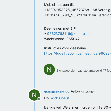
Mobiel met één tik
+13092053325,,96623768116# Verenigd
+13126266799,,96623768116# Verenigde
Deelnemen met SIP
•
96623768116@zoomcrc.com
Wachtwoord: 365047
Instructies voor deelname
https://tudelft.zoom.us/meetings/966
N
2 Antwoorden
Laatste antwoord
17 fe
Nataliakondra.09
@Wick Goelst
N
Hoi
Wick Goelst
,
Offline
Dankjewel! We zijn er morgen om 13:30 v