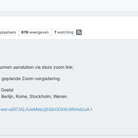
plaatsers
676
weergaven
7
watching
unnen aansluiten via deze zoom link;
en geplande Zoom-vergadering.
 Goelst
 Berlijn, Rome, Stockholm, Wenen
16?pwd=a0i7JiQJUwMsbzj5QbODXXc9NmdzuA.1