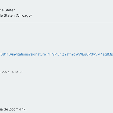
e Staten
 Staten (Chicago)
23768116/invitations?signature=1T9PlLnQYafnYcWWEq0P3y5M4aqIM
b. 2026 15:19
ia de Zoom-link.