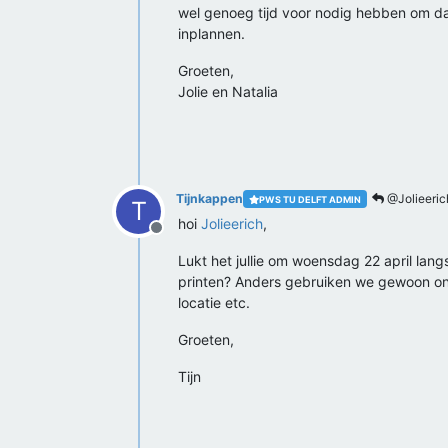
wel genoeg tijd voor nodig hebben om dan
inplannen.
Groeten,
Jolie en Natalia
Tijnkappen
@Jolieeric
PWS TU DELFT ADMIN
T
hoi
Jolieerich
,
Offline
Lukt het jullie om woensdag 22 april lang
printen? Anders gebruiken we gewoon onz
locatie etc.
Groeten,
Tijn