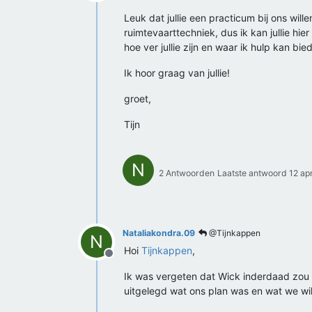
Offline
Leuk dat jullie een practicum bij ons wil
ruimtevaarttechniek, dus ik kan jullie hi
hoe ver jullie zijn en waar ik hulp kan bie
Ik hoor graag van jullie!
groet,
Tijn
N
2 Antwoorden
Laatste antwoord
12 ap
Nataliakondra.09
@Tijnkappen
N
Hoi
Tijnkappen
,
Offline
Ik was vergeten dat Wick inderdaad zou st
uitgelegd wat ons plan was en wat we w