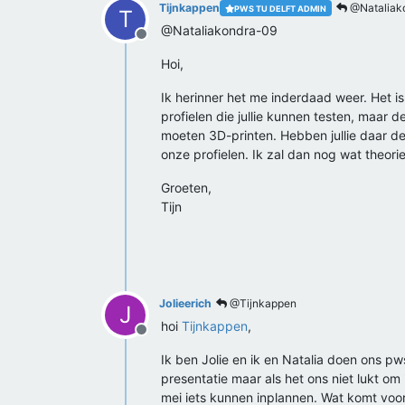
Tijnkappen
@Nataliak
PWS TU DELFT ADMIN
T
@Nataliakondra-09
Offline
Hoi,
Ik herinner het me inderdaad weer. Het is
profielen die jullie kunnen testen, maar d
moeten 3D-printen. Hebben jullie daar de
onze profielen. Ik zal dan nog wat theori
Groeten,
Tijn
Jolieerich
@Tijnkappen
J
hoi
Tijnkappen
,
Offline
Ik ben Jolie en ik en Natalia doen ons pw
presentatie maar als het ons niet lukt o
mei iets kunnen inplannen. Wat komt voor 