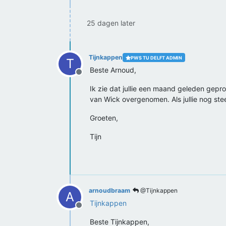
25 dagen later
Tijnkappen
PWS TU DELFT ADMIN
T
Beste Arnoud,
Offline
Ik zie dat jullie een maand geleden gepro
van Wick overgenomen. Als jullie nog stee
Groeten,
Tijn
arnoudbraam
@Tijnkappen
A
Tijnkappen
Offline
Beste Tijnkappen,