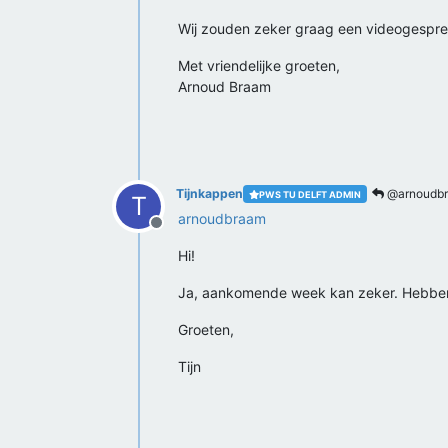
Wij zouden zeker graag een videogespre
Met vriendelijke groeten,
Arnoud Braam
Tijnkappen
@arnoudb
PWS TU DELFT ADMIN
T
arnoudbraam
Offline
Hi!
Ja, aankomende week kan zeker. Hebben 
Groeten,
Tijn