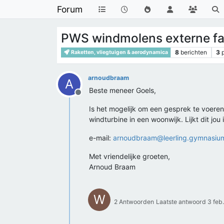
Forum
PWS windmolens externe fa
8
berichten
3
Raketten, vliegtuigen & aerodynamica
arnoudbraam
A
Beste meneer Goels,
Offline
Is het mogelijk om een gesprek te voere
windturbine in een woonwijk. Lijkt dit jou
e-mail:
arnoudbraam@leerling.gymnasium
Met vriendelijke groeten,
Arnoud Braam
W
2 Antwoorden
Laatste antwoord
3 feb