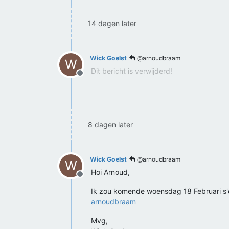
14 dagen later
Wick Goelst
@arnoudbraam
W
Dit bericht is verwijderd!
Offline
8 dagen later
Wick Goelst
@arnoudbraam
W
Hoi Arnoud,
Offline
Ik zou komende woensdag 18 Februari s'
arnoudbraam
Mvg,