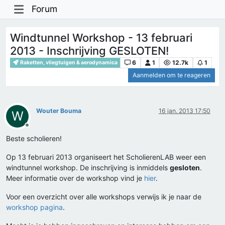
Forum
Windtunnel Workshop - 13 februari
2013 - Inschrijving GESLOTEN!
6
1
12.7k
1
Raketten, vliegtuigen & aerodynamica
Aanmelden om te reageren
Wouter Bouma
16 jan. 2013 17:50
W
Offline
Beste scholieren!
Op 13 februari 2013 organiseert het ScholierenLAB weer een
windtunnel workshop. De inschrijving is inmiddels
gesloten
.
Meer informatie over de workshop vind je
hier
.
Voor een overzicht over alle workshops verwijs ik je naar de
workshop pagina
.