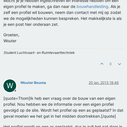
Mocht je je hebben ingeschreven en interesse hebben om een
eigen profiel te maken, ga dan naar de
bouwhandleiding
. Als je
zelf een profiel wil bouwen, neem dan contact met mij op zodat
we de mogelijkheden kunnen bespreken. Het makkelijkste is als
je een post hier onderaan zet.
Groeten,
Wouter
Student Luchtvaart- en Ruimtevaarttechniek
0
Wouter Bouma
20 jan. 2013 18:46
W
Offline
[quote=Thom]Ik heb een vraag over de bouw van een eigen
profiel. Nou hebben we de informatie over een eigen profiel
gevolgd op de site. Wordt het profiel op een as geplaatst? In dat
geval moeten we het gat in het midden doortrekken.[/quote]
Het profiel wordt op een as geplaatst, dus je zult het gat door je