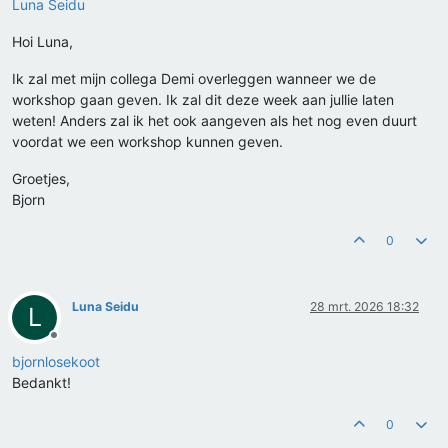
Luna Seidu
Hoi Luna,
Ik zal met mijn collega Demi overleggen wanneer we de
workshop gaan geven. Ik zal dit deze week aan jullie laten
weten! Anders zal ik het ook aangeven als het nog even duurt
voordat we een workshop kunnen geven.
Groetjes,
Bjorn
0
Luna Seidu
28 mrt. 2026 18:32
L
Offline
bjornlosekoot
Bedankt!
0