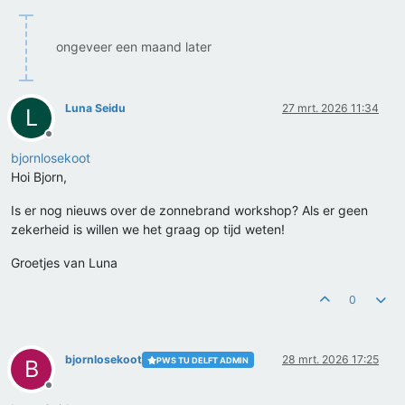
ongeveer een maand later
Luna Seidu
27 mrt. 2026 11:34
L
Offline
bjornlosekoot
Hoi Bjorn,
Is er nog nieuws over de zonnebrand workshop? Als er geen
zekerheid is willen we het graag op tijd weten!
Groetjes van Luna
0
bjornlosekoot
28 mrt. 2026 17:25
PWS TU DELFT ADMIN
B
Offline