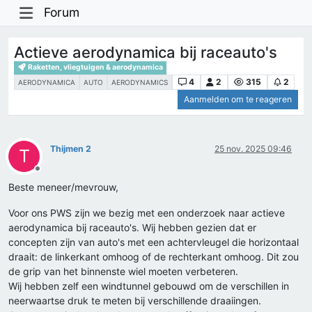
Forum
Actieve aerodynamica bij raceauto's
Raketten, vliegtuigen & aerodynamica
4
2
315
2
AERODYNAMICA
AUTO
AERODYNAMICS
Aanmelden om te reageren
Thijmen 2
25 nov. 2025 09:46
T
Offline
Beste meneer/mevrouw,
Voor ons PWS zijn we bezig met een onderzoek naar actieve
aerodynamica bij raceauto's. Wij hebben gezien dat er
concepten zijn van auto's met een achtervleugel die horizontaal
draait: de linkerkant omhoog of de rechterkant omhoog. Dit zou
de grip van het binnenste wiel moeten verbeteren.
Wij hebben zelf een windtunnel gebouwd om de verschillen in
neerwaartse druk te meten bij verschillende draaiingen.