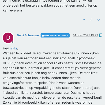
een moeilijkheidsgraad in toevoegen en hoe kunnen wij dit
onderzoek het beste aanpakken zodat het een goed cijfer op
kan leveren?
0
Demi Schrauwen
14 nov. 2025 19:23
PWS TU DELFT ADMIN
D
Offline
Hey
nikki
,
Wat een leuk idee! Je zou zeker naar vitamine C kunnen kijken
als je het kan aantonen met een indicator, zoals bijvoorbeeld
DCPIP (check even of jou school zoiets heeft). Soms bestaan de
sappen uit de supermarkt juist uit concentraat ipv verst geperst
fruit dus daar zou je ook nog naar kunnen kijken. De stabiliteit
van ascorbinezuur kan je beinvloeden door met de
omgevingsfactoren te spelen (dat is vaak waarom er
bewaaradviezen op verpakkingen etc staan). Denk daarbij aan
invloed van licht, zuurstof, temperatuur etc. Daarna is het een
kwestie van de metingen uitvoeren en de resultaten vergelijken!!
Zo kan je bijvoorbeeld kijken of er een reden is waarom de