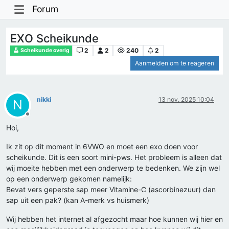
Forum
EXO Scheikunde
2
2
240
2
Scheikunde overig
Aanmelden om te reageren
nikki
13 nov. 2025 10:04
N
Offline
Hoi,
Ik zit op dit moment in 6VWO en moet een exo doen voor
scheikunde. Dit is een soort mini-pws. Het probleem is alleen dat
wij moeite hebben met een onderwerp te bedenken. We zijn wel
op een onderwerp gekomen namelijk:
Bevat vers geperste sap meer Vitamine-C (ascorbinezuur) dan
sap uit een pak? (kan A-merk vs huismerk)
Wij hebben het internet al afgezocht maar hoe kunnen wij hier en