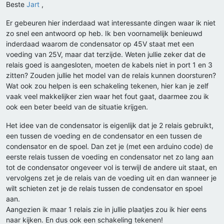
Beste
Jart
,
Er gebeuren hier inderdaad wat interessante dingen waar ik niet
zo snel een antwoord op heb. Ik ben voornamelijk benieuwd
inderdaad waarom de condensator op 45V staat met een
voeding van 25V, maar dat terzijde. Weten jullie zeker dat de
relais goed is aangesloten, moeten de kabels niet in port 1 en 3
zitten? Zouden jullie het model van de relais kunnen doorsturen?
Wat ook zou helpen is een schakeling tekenen, hier kan je zelf
vaak veel makkelijker zien waar het fout gaat, daarmee zou ik
ook een beter beeld van de situatie krijgen.
Het idee van de condensator is eigenlijk dat je 2 relais gebruikt,
een tussen de voeding en de condensator en een tussen de
condensator en de spoel. Dan zet je (met een arduino code) de
eerste relais tussen de voeding en condensator net zo lang aan
tot de condensator ongeveer vol is terwijl de andere uit staat, en
vervolgens zet je de relais van de voeding uit en dan wanneer je
wilt schieten zet je de relais tussen de condensator en spoel
aan.
Aangezien ik maar 1 relais zie in jullie plaatjes zou ik hier eens
naar kijken. En dus ook een schakeling tekenen!