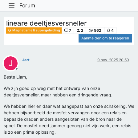
Forum
lineare deeltjesversneller
7
2
562
4
Magnetisme & supergeleiding
Aanmelden om te reageren
Jart
9 nov. 2025 20:59
J
Offline
Beste Liam,
We zijn goed op weg met het ontwerp van onze
deeltjesversneller, maar hebben een dringende vraag.
We hebben hier en daar wat aangepast aan onze schakeling. We
hebben bijvoorbeeld de mosfet vervangen door een relais en
bepaalde draden anders aangesloten van de bron naar de
spoel. De mosfet deed jammer genoeg niet zijn werk, een relais
is zo een prima oplossing.