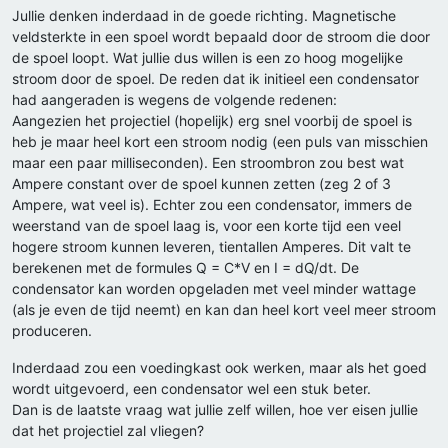
Jullie denken inderdaad in de goede richting. Magnetische
veldsterkte in een spoel wordt bepaald door de stroom die door
de spoel loopt. Wat jullie dus willen is een zo hoog mogelijke
stroom door de spoel. De reden dat ik initieel een condensator
had aangeraden is wegens de volgende redenen:
Aangezien het projectiel (hopelijk) erg snel voorbij de spoel is
heb je maar heel kort een stroom nodig (een puls van misschien
maar een paar milliseconden). Een stroombron zou best wat
Ampere constant over de spoel kunnen zetten (zeg 2 of 3
Ampere, wat veel is). Echter zou een condensator, immers de
weerstand van de spoel laag is, voor een korte tijd een veel
hogere stroom kunnen leveren, tientallen Amperes. Dit valt te
berekenen met de formules Q = C*V en I = dQ/dt. De
condensator kan worden opgeladen met veel minder wattage
(als je even de tijd neemt) en kan dan heel kort veel meer stroom
produceren.
Inderdaad zou een voedingkast ook werken, maar als het goed
wordt uitgevoerd, een condensator wel een stuk beter.
Dan is de laatste vraag wat jullie zelf willen, hoe ver eisen jullie
dat het projectiel zal vliegen?