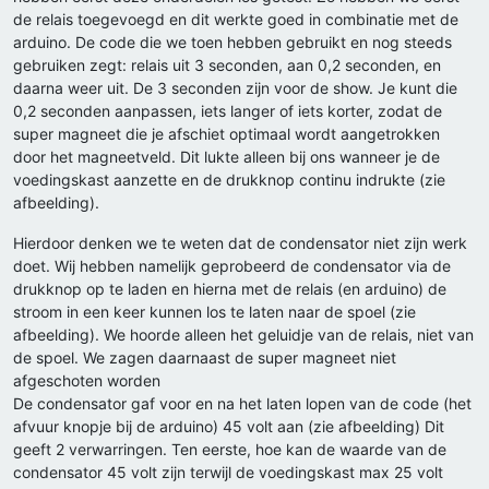
de relais toegevoegd en dit werkte goed in combinatie met de
arduino. De code die we toen hebben gebruikt en nog steeds
gebruiken zegt: relais uit 3 seconden, aan 0,2 seconden, en
daarna weer uit. De 3 seconden zijn voor de show. Je kunt die
0,2 seconden aanpassen, iets langer of iets korter, zodat de
super magneet die je afschiet optimaal wordt aangetrokken
door het magneetveld. Dit lukte alleen bij ons wanneer je de
voedingskast aanzette en de drukknop continu indrukte (zie
afbeelding).
Hierdoor denken we te weten dat de condensator niet zijn werk
doet. Wij hebben namelijk geprobeerd de condensator via de
drukknop op te laden en hierna met de relais (en arduino) de
stroom in een keer kunnen los te laten naar de spoel (zie
afbeelding). We hoorde alleen het geluidje van de relais, niet van
de spoel. We zagen daarnaast de super magneet niet
afgeschoten worden
De condensator gaf voor en na het laten lopen van de code (het
afvuur knopje bij de arduino) 45 volt aan (zie afbeelding) Dit
geeft 2 verwarringen. Ten eerste, hoe kan de waarde van de
condensator 45 volt zijn terwijl de voedingskast max 25 volt