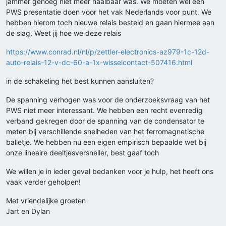
jammer genoeg niet meer haalbaar was. We moeten wel een
PWS presentatie doen voor het vak Nederlands voor punt. We
hebben hierom toch nieuwe relais besteld en gaan hiermee aan
de slag. Weet jij hoe we deze relais
https://www.conrad.nl/nl/p/zettler-electronics-az979-1c-12d-
auto-relais-12-v-dc-60-a-1x-wisselcontact-507416.html
in de schakeling het best kunnen aansluiten?
De spanning verhogen was voor de onderzoeksvraag van het
PWS niet meer interessant. We hebben een recht evenredig
verband gekregen door de spanning van de condensator te
meten bij verschillende snelheden van het ferromagnetische
balletje. We hebben nu een eigen empirisch bepaalde wet bij
onze lineaire deeltjesversneller, best gaaf toch
We willen je in ieder geval bedanken voor je hulp, het heeft ons
vaak verder geholpen!
Met vriendelijke groeten
Jart en Dylan