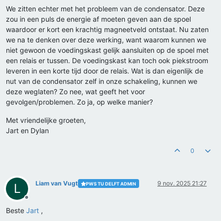
We zitten echter met het probleem van de condensator. Deze
zou in een puls de energie af moeten geven aan de spoel
waardoor er kort een krachtig magneetveld ontstaat. Nu zaten
we na te denken over deze werking, want waarom kunnen we
niet gewoon de voedingskast gelijk aansluiten op de spoel met
een relais er tussen. De voedingskast kan toch ook piekstroom
leveren in een korte tijd door de relais. Wat is dan eigenlijk de
nut van de condensator zelf in onze schakeling, kunnen we
deze weglaten? Zo nee, wat geeft het voor
gevolgen/problemen. Zo ja, op welke manier?
Met vriendelijke groeten,
Jart en Dylan
0
Liam van Vugt
9 nov. 2025 21:27
PWS TU DELFT ADMIN
L
Offline
Beste
Jart
,