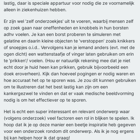
lastig, daar is speciale appartuur voor nodig die ze voornamelijk
alleen in ziekenhuizen hebben.
Er zijn wel 'zelf onderzoekjes' uit te voeren, waarbij mensen zelf
op zoek gaan naar oneffenheden en knobbels in hun borsten
adhv voelen. Je kan een borst proberen te simuleren met
gelatine en daarin kleine objecten te 'verstoppen' zoals knikkers
of snoepjes o.i.d.. Vervolgens kan je iemand anders (evt. met de
ogen dicht) een wattenstaafje of vinger laten gebruiken om erin
te 'prikken'/ voelen. (Hou er natuurlijk rekening mee dat je niet
echt door je huid heen kan prikken, gebruik bijvoorbeeld een
doek eroverheen). Kijk dan hoeveel pogingen er nodig waren en
hoe accuraat het op te sporen was. Je zou dit kunnen gebruiken
om te illustreren dat het best lastig kan zijn om een
kankergezwel te vinden en dat er vaak medische beeldvorming
nodig is om het effectiever op te sporen.
Het is echt een super interessant en relevant onderwerp waar
(volgens onderzoek) veel factoren een rol in blijken te spelen. Ik
hoop dat ik je op deze manier een beetje inspiratie heb gegeven
voor een onderzoek rondom dit onderwerp. Als ik je nog ergens
bij kan helpen hoor ik dat graag!