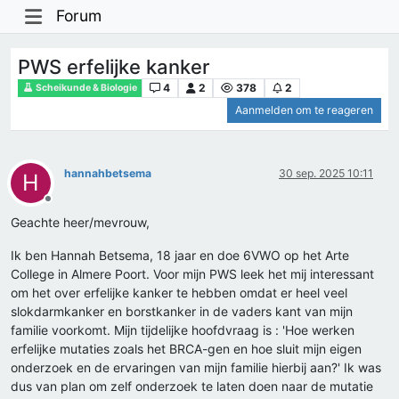
Forum
PWS erfelijke kanker
4
2
378
2
Scheikunde & Biologie
Aanmelden om te reageren
hannahbetsema
30 sep. 2025 10:11
H
Offline
Geachte heer/mevrouw,
Ik ben Hannah Betsema, 18 jaar en doe 6VWO op het Arte
College in Almere Poort. Voor mijn PWS leek het mij interessant
om het over erfelijke kanker te hebben omdat er heel veel
slokdarmkanker en borstkanker in de vaders kant van mijn
familie voorkomt. Mijn tijdelijke hoofdvraag is : 'Hoe werken
erfelijke mutaties zoals het BRCA-gen en hoe sluit mijn eigen
onderzoek en de ervaringen van mijn familie hierbij aan?' Ik was
dus van plan om zelf onderzoek te laten doen naar de mutatie