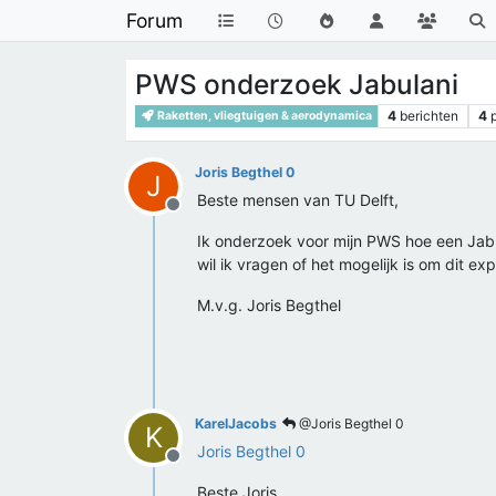
Forum
PWS onderzoek Jabulani
4
berichten
4
Raketten, vliegtuigen & aerodynamica
Joris Begthel 0
J
Beste mensen van TU Delft,
Offline
Ik onderzoek voor mijn PWS hoe een Jabu
wil ik vragen of het mogelijk is om dit e
M.v.g. Joris Begthel
KarelJacobs
@Joris Begthel 0
K
Joris Begthel 0
Offline
Beste Joris,