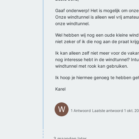
Gaaf onderwerp! Het is mogelijk om onze 
Onze windtunnel is alleen wel vrij amateur
onze windtunnel.
Wel hebben wij nog een oude kleine windt
niet zeker of ik die nog aan de praat krijg
Ik kan alleen zelf niet meer voor de vaka
nog interesse hebt in de windtunnel? Intu
windtunnel met rook kan gebruiken.
Ik hoop je hiermee genoeg te hebben ge
Karel
W
1 Antwoord
Laatste antwoord
1 okt. 2
3 maanden later