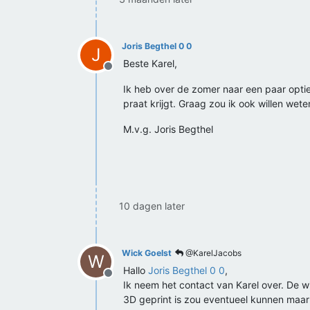
Joris Begthel 0 0
J
Beste Karel,
Offline
Ik heb over de zomer naar een paar optie
praat krijgt. Graag zou ik ook willen we
M.v.g. Joris Begthel
10 dagen later
Wick Goelst
@KarelJacobs
W
Hallo
Joris Begthel 0 0
,
Offline
Ik neem het contact van Karel over. De wi
3D geprint is zou eventueel kunnen maar d