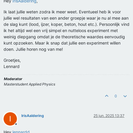
Hey
IrisAaldering
,
Ik laat jullie weten zodra ik meer weet. Eventueel heb ik voor
jullie wel resultaten van een ander groepje waar je nu al mee aan
de slag kunt (lood, ijzer, koper, beton, hout etc.). Persoonlijk vind
ik het altijd wel een vrij simpel en nutteloos experiment met
weinig diepgang omdat je de theoretische waardes eenvoudig
kunt opzoeken. Maar ik snap dat jullie een experiment willen
doen. Jullie horen nog van me!
Groetjes,
Lennard
Moderator
Masterstudent Applied Physics
0
IrisAaldering
25 jun. 2025 13:37
I
Offline
Hey
lennardd
,