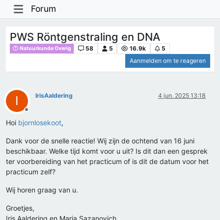
Forum
PWS Röntgenstraling en DNA
58
5
16.9k
5
Natuurkunde Overig
Aanmelden om te reageren
IrisAaldering
4 jun. 2025 13:18
I
Offline
Hoi
bjornlosekoot
,
Dank voor de snelle reactie! Wij zijn de ochtend van 16 juni
beschikbaar. Welke tijd komt voor u uit? Is dit dan een gesprek
ter voorbereiding van het practicum of is dit de datum voor het
practicum zelf?
Wij horen graag van u.
Groetjes,
Iris Aaldering en Maria Sazanovich.