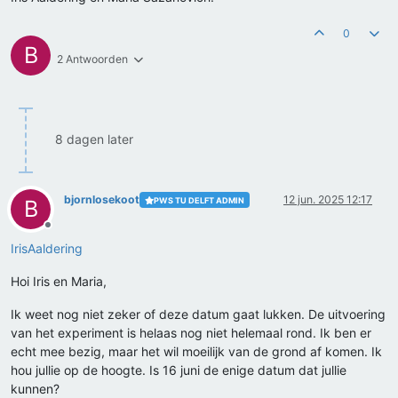
0
B
2 Antwoorden
8 dagen later
bjornlosekoot
12 jun. 2025 12:17
PWS TU DELFT ADMIN
B
Offline
IrisAaldering
Hoi Iris en Maria,
Ik weet nog niet zeker of deze datum gaat lukken. De uitvoering
van het experiment is helaas nog niet helemaal rond. Ik ben er
echt mee bezig, maar het wil moeilijk van de grond af komen. Ik
hou jullie op de hoogte. Is 16 juni de enige datum dat jullie
kunnen?