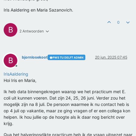
Iris Aaldering en Maria Sazanovich.
0
B
2 Antwoorden
bjornlosekoot
20 jun. 2025 07:45
PWS TU DELFT ADMIN
B
Offline
IrisAaldering
Hoi Iris en Maria,
Ik heb data binnengekregen waarop we het practicum met E.
coli uit kunnen voeren. Dat zijn 24, 25, 26 juni. Verder zou het
mogelijk zijn na 8 juli. De persoon waarmee ik nu contact heb is
op 4 juli op vakantie, maar ze ging vragen of er een collega kon
helpen. Ik hou jullie op de hoogte als ik daar nog bericht over
krijg.
Qua het halveringsdikte practicum heb ik de vraag uitgezet naar