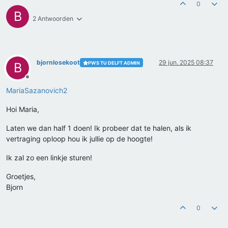
0
B
2 Antwoorden
bjornlosekoot
29 jun. 2025 08:37
PWS TU DELFT ADMIN
B
Offline
MariaSazanovich2
Hoi Maria,
Laten we dan half 1 doen! Ik probeer dat te halen, als ik
vertraging oploop hou ik jullie op de hoogte!
Ik zal zo een linkje sturen!
Groetjes,
Bjorn
0