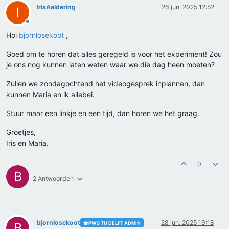
IrisAaldering
26 jun. 2025 12:52
I
Offline
Hoi
bjornlosekoot
,
Goed om te horen dat alles geregeld is voor het experiment! Zou
je ons nog kunnen laten weten waar we die dag heen moeten?
Zullen we zondagochtend het videogesprek inplannen, dan
kunnen Maria en ik allebei.
Stuur maar een linkje en een tijd, dan horen we het graag.
Groetjes,
Iris en Maria.
0
B
2 Antwoorden
bjornlosekoot
28 jun. 2025 19:18
PWS TU DELFT ADMIN
B