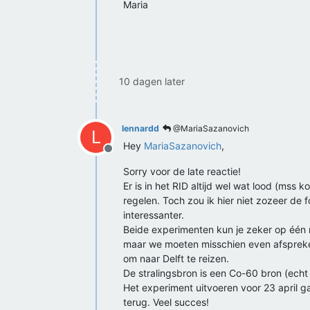
Maria
10 dagen later
lennardd
@MariaSazanovich
L
Hey
MariaSazanovich
,
Offline
Sorry voor de late reactie!
Er is in het RID altijd wel wat lood (mss
regelen. Toch zou ik hier niet zozeer de 
interessanter.
Beide experimenten kun je zeker op één 
maar we moeten misschien even afspreken w
om naar Delft te reizen.
De stralingsbron is een Co-60 bron (echt 
Het experiment uitvoeren voor 23 april g
terug. Veel succes!