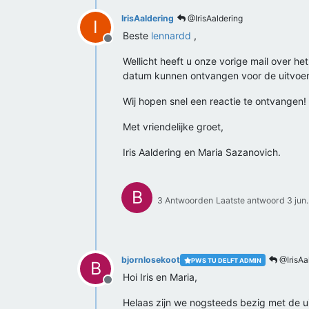
IrisAaldering
@IrisAaldering
I
Beste
lennardd
,
Offline
Wellicht heeft u onze vorige mail over het
datum kunnen ontvangen voor de uitvoer
Wij hopen snel een reactie te ontvangen!
Met vriendelijke groet,
Iris Aaldering en Maria Sazanovich.
B
3 Antwoorden
Laatste antwoord
3 jun
bjornlosekoot
@IrisAa
PWS TU DELFT ADMIN
B
Hoi Iris en Maria,
Offline
Helaas zijn we nogsteeds bezig met de ui