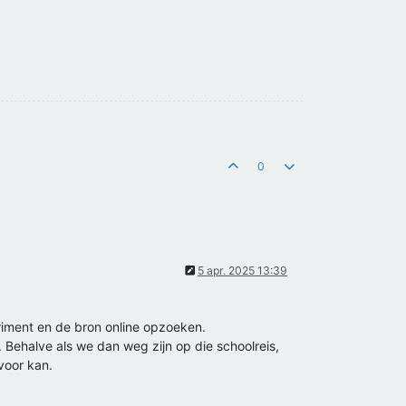
0
5 apr. 2025 13:39
riment en de bron online opzoeken.
 Behalve als we dan weg zijn op die schoolreis,
voor kan.