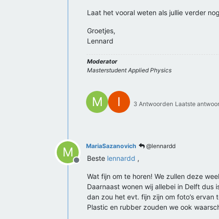
Laat het vooral weten als jullie verder n
Groetjes,
Lennard
Moderator
Masterstudent Applied Physics
M
I
3 Antwoorden
Laatste antwo
MariaSazanovich
@lennardd
M
Beste
lennardd
,
Offline
Wat fijn om te horen! We zullen deze wee
Daarnaast wonen wij allebei in Delft dus
dan zou het evt. fijn zijn om foto’s erva
Plastic en rubber zouden we ook waarschi