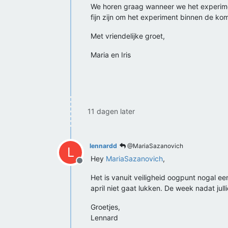
We horen graag wanneer we het experimen
fijn zijn om het experiment binnen de k
Met vriendelijke groet,
Maria en Iris
11 dagen later
lennardd
@MariaSazanovich
L
Hey
MariaSazanovich
,
Offline
Het is vanuit veiligheid oogpunt nogal e
april niet gaat lukken. De week nadat jull
Groetjes,
Lennard