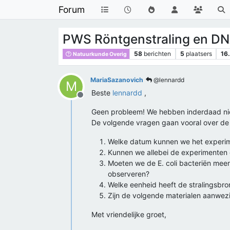
Forum
PWS Röntgenstraling en D
58
berichten
5
plaatsers
16
Natuurkunde Overig
MariaSazanovich
@lennardd
M
Beste
lennardd
,
Offline
Geen probleem! We hebben inderdaad niet
De volgende vragen gaan vooral over de 
Welke datum kunnen we het experime
Kunnen we allebei de experimenten
Moeten we de E. coli bacteriën meen
observeren?
Welke eenheid heeft de stralingsbro
Zijn de volgende materialen aanwezig
Met vriendelijke groet,