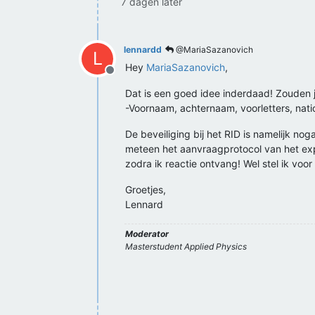
7 dagen later
lennardd
@MariaSazanovich
L
Hey
MariaSazanovich
,
Offline
Dat is een goed idee inderdaad! Zouden 
-Voornaam, achternaam, voorletters, nati
De beveiliging bij het RID is namelijk nog
meteen het aanvraagprotocol van het expe
zodra ik reactie ontvang! Wel stel ik voo
Groetjes,
Lennard
Moderator
Masterstudent Applied Physics