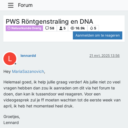
Forum
PWS Röntgenstraling en DNA
58
5
16.9k
5
Natuurkunde Overig
Aanmelden om te reageren
lennardd
21 mrt. 2025 13:56
L
Offline
Hey
MariaSazanovich
,
Helemaal goed, ik help jullie graag verder! Als jullie niet zo veel
vragen hebben dan zou ik aanraden om dit via het forum te
doen, dan kan ik tussendoor wel reageren. Voor een
videogesprek zul je ff moeten wachten tot de eerste week van
april, ik heb het momenteel heel druk.
Groetjes,
Lennard