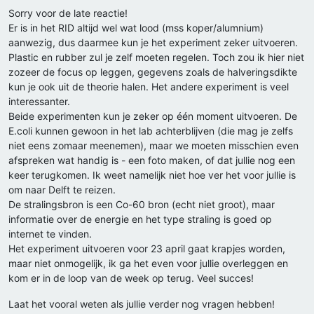
Sorry voor de late reactie!
Er is in het RID altijd wel wat lood (mss koper/alumnium)
aanwezig, dus daarmee kun je het experiment zeker uitvoeren.
Plastic en rubber zul je zelf moeten regelen. Toch zou ik hier niet
zozeer de focus op leggen, gegevens zoals de halveringsdikte
kun je ook uit de theorie halen. Het andere experiment is veel
interessanter.
Beide experimenten kun je zeker op één moment uitvoeren. De
E.coli kunnen gewoon in het lab achterblijven (die mag je zelfs
niet eens zomaar meenemen), maar we moeten misschien even
afspreken wat handig is - een foto maken, of dat jullie nog een
keer terugkomen. Ik weet namelijk niet hoe ver het voor jullie is
om naar Delft te reizen.
De stralingsbron is een Co-60 bron (echt niet groot), maar
informatie over de energie en het type straling is goed op
internet te vinden.
Het experiment uitvoeren voor 23 april gaat krapjes worden,
maar niet onmogelijk, ik ga het even voor jullie overleggen en
kom er in de loop van de week op terug. Veel succes!
Laat het vooral weten als jullie verder nog vragen hebben!