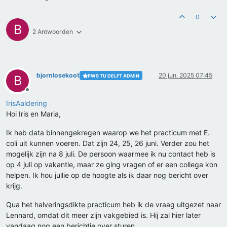
0
B
2 Antwoorden
bjornlosekoot
20 jun. 2025 07:45
PWS TU DELFT ADMIN
B
Offline
IrisAaldering
Hoi Iris en Maria,
Ik heb data binnengekregen waarop we het practicum met E.
coli uit kunnen voeren. Dat zijn 24, 25, 26 juni. Verder zou het
mogelijk zijn na 8 juli. De persoon waarmee ik nu contact heb is
op 4 juli op vakantie, maar ze ging vragen of er een collega kon
helpen. Ik hou jullie op de hoogte als ik daar nog bericht over
krijg.
Qua het halveringsdikte practicum heb ik de vraag uitgezet naar
Lennard, omdat dit meer zijn vakgebied is. Hij zal hier later
vandaag nog een berichtje over sturen.