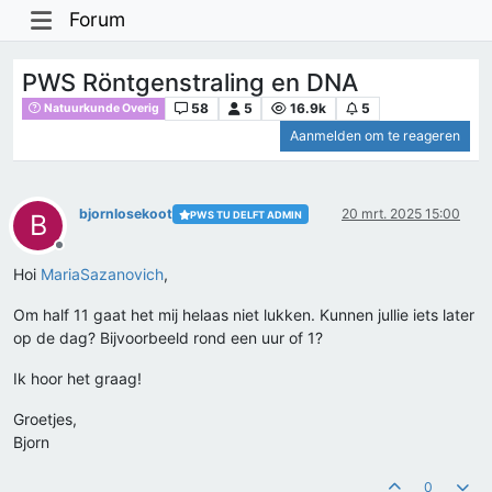
Forum
PWS Röntgenstraling en DNA
58
5
16.9k
5
Natuurkunde Overig
Aanmelden om te reageren
bjornlosekoot
20 mrt. 2025 15:00
PWS TU DELFT ADMIN
B
Offline
Hoi
MariaSazanovich
,
Om half 11 gaat het mij helaas niet lukken. Kunnen jullie iets later
op de dag? Bijvoorbeeld rond een uur of 1?
Ik hoor het graag!
Groetjes,
Bjorn
0