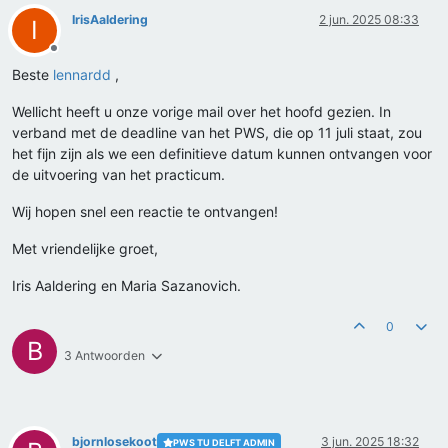
IrisAaldering
2 jun. 2025 08:33
I
Offline
Beste
lennardd
,
Wellicht heeft u onze vorige mail over het hoofd gezien. In
verband met de deadline van het PWS, die op 11 juli staat, zou
het fijn zijn als we een definitieve datum kunnen ontvangen voor
de uitvoering van het practicum.
Wij hopen snel een reactie te ontvangen!
Met vriendelijke groet,
Iris Aaldering en Maria Sazanovich.
0
B
3 Antwoorden
bjornlosekoot
3 jun. 2025 18:32
PWS TU DELFT ADMIN