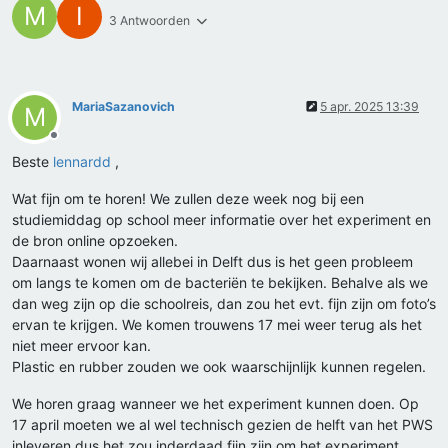
M
I
3 Antwoorden
MariaSazanovich
5 apr. 2025 13:39
M
Offline
Beste
lennardd
,
Wat fijn om te horen! We zullen deze week nog bij een
studiemiddag op school meer informatie over het experiment en
de bron online opzoeken.
Daarnaast wonen wij allebei in Delft dus is het geen probleem
om langs te komen om de bacteriën te bekijken. Behalve als we
dan weg zijn op die schoolreis, dan zou het evt. fijn zijn om foto’s
ervan te krijgen. We komen trouwens 17 mei weer terug als het
niet meer ervoor kan.
Plastic en rubber zouden we ook waarschijnlijk kunnen regelen.
We horen graag wanneer we het experiment kunnen doen. Op
17 april moeten we al wel technisch gezien de helft van het PWS
inleveren dus het zou inderdaad fijn zijn om het experiment