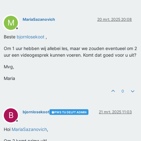
MariaSazanovich
20 mrt. 2025 20:08
M
Offline
Beste
bjornlosekoot
,
Om 1 uur hebben wij allebei les, maar we zouden eventueel om 2
uur een videogesprek kunnen voeren. Komt dat goed voor u uit?
Mvg,
Maria
0
bjornlosekoot
21 mrt. 2025 11:03
PWS TU DELFT ADMIN
B
Offline
Hoi
MariaSazanovich
,
Om 2 komt prima uit!