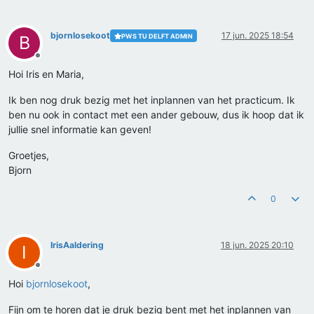
bjornlosekoot
17 jun. 2025 18:54
PWS TU DELFT ADMIN
B
Offline
Hoi Iris en Maria,
Ik ben nog druk bezig met het inplannen van het practicum. Ik
ben nu ook in contact met een ander gebouw, dus ik hoop dat ik
jullie snel informatie kan geven!
Groetjes,
Bjorn
0
IrisAaldering
18 jun. 2025 20:10
I
Offline
Hoi
bjornlosekoot
,
Fijn om te horen dat je druk bezig bent met het inplannen van