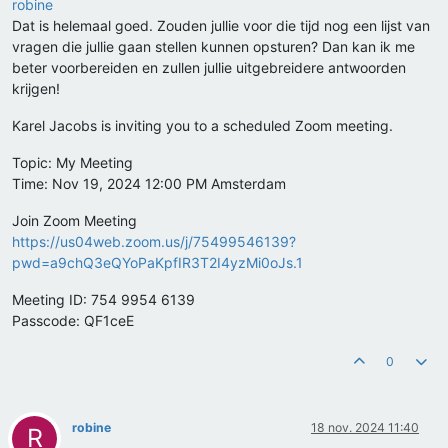
robine
Dat is helemaal goed. Zouden jullie voor die tijd nog een lijst van
vragen die jullie gaan stellen kunnen opsturen? Dan kan ik me
beter voorbereiden en zullen jullie uitgebreidere antwoorden
krijgen!
Karel Jacobs is inviting you to a scheduled Zoom meeting.
Topic: My Meeting
Time: Nov 19, 2024 12:00 PM Amsterdam
Join Zoom Meeting
https://us04web.zoom.us/j/75499546139?
pwd=a9chQ3eQYoPaKpfIR3T2I4yzMi0oJs.1
Meeting ID: 754 9954 6139
Passcode: QF1ceE
0
robine
18 nov. 2024 11:40
R