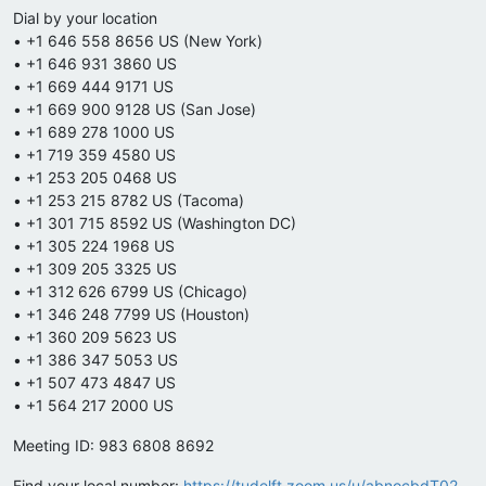
Dial by your location
• +1 646 558 8656 US (New York)
• +1 646 931 3860 US
• +1 669 444 9171 US
• +1 669 900 9128 US (San Jose)
• +1 689 278 1000 US
• +1 719 359 4580 US
• +1 253 205 0468 US
• +1 253 215 8782 US (Tacoma)
• +1 301 715 8592 US (Washington DC)
• +1 305 224 1968 US
• +1 309 205 3325 US
• +1 312 626 6799 US (Chicago)
• +1 346 248 7799 US (Houston)
• +1 360 209 5623 US
• +1 386 347 5053 US
• +1 507 473 4847 US
• +1 564 217 2000 US
Meeting ID: 983 6808 8692
Find your local number:
https://tudelft.zoom.us/u/abnocbdT02