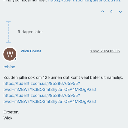
0
9 dagen later
Wick Goelst
8 nov. 2024 09:05
W
Offline
robine
Zouden jullie ook om 12 kunnen dat komt veel beter uit namelijk.
https://tudelft.zoom.us/j/95396765955?
pwd=mMBWzYKdBO3mf3hy2eTOEA4MROgPza.1
https://tudelft.zoom.us/j/95396765955?
pwd=mMBWzYKdBO3mf3hy2eTOEA4MROgPza.1
Groeten,
Wick