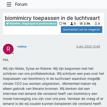
Forum
biomimicry toepassen in de luchtvaart
16
3
2.9k
3
Raketten, vliegtuigen & aerodynamica
Aanmelden om te reageren
robine
3 okt. 2024 12:48
R
Offline
Hoi,
Wij zijn Hidde, Sytse en Robine. Wij zijn begonnen met het
schrijven van ons profielwerkstuk. Wij schrijven een pws over het
toepasssen van biomimicry in de luchtvaart waardoor mogelijk
minder CO2 zou worden uitgestoten.. Momenteel maken wij
alleen gebruik van literaire bronnen. Wij denken dat een
interview met iemand die verstand heeft van biomimicry een
mooie toevoeging zou zijn voor ons pws. Vandaar de vraag of er
iemand is die wij zouden kunnen benaderen die verstand heeft