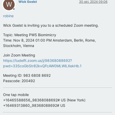
Wick Goelst
30 okt. 2024 09:06
W
Offline
robine
Wick Goelst is inviting you to a scheduled Zoom meeting.
Topic: Meeting PWS Biomimicry
Time: Nov 8, 2024 01:00 PM Amsterdam, Berlin, Rome,
Stockholm, Vienna
Join Zoom Meeting
https://tudelft.zoom.us/j/98368088692?
pwd=33ScoGbStr82kvQFcAW0MLWlLXekHb.1
Meeting ID: 983 6808 8692
Passcode: 200492
One tap mobile
+16465588656,,98368088692# US (New York)
+16469313860,,98368088692# US