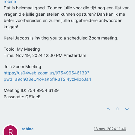
robine
Dat is helemaal goed. Zouden jullie voor die tijd nog een lijst van
vragen die jullie gaan stellen kunnen opsturen? Dan kan ik me
beter voorbereiden en zullen jullie uitgebreidere antwoorden
krijgen!
Karel Jacobs is inviting you to a scheduled Zoom meeting.
Topic: My Meeting
Time: Nov 19, 2024 12:00 PM Amsterdam
Join Zoom Meeting
https://us04web.zoom.us/j/75499546139?
pwd=a9chQ3eQYoPaKpfIR3T2I4yzMi0oJs.1
Meeting ID: 754 9954 6139
Passcode: QF1ceE
0
robine
18 nov. 2024 11:40
R