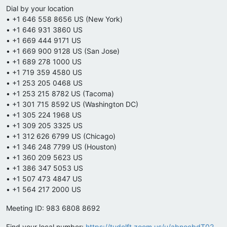
Dial by your location
• +1 646 558 8656 US (New York)
• +1 646 931 3860 US
• +1 669 444 9171 US
• +1 669 900 9128 US (San Jose)
• +1 689 278 1000 US
• +1 719 359 4580 US
• +1 253 205 0468 US
• +1 253 215 8782 US (Tacoma)
• +1 301 715 8592 US (Washington DC)
• +1 305 224 1968 US
• +1 309 205 3325 US
• +1 312 626 6799 US (Chicago)
• +1 346 248 7799 US (Houston)
• +1 360 209 5623 US
• +1 386 347 5053 US
• +1 507 473 4847 US
• +1 564 217 2000 US
Meeting ID: 983 6808 8692
Find your local number:
https://tudelft.zoom.us/u/abnocbdT02