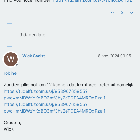
0
9 dagen later
Wick Goelst
8 nov. 2024 09:05
W
Offline
robine
Zouden jullie ook om 12 kunnen dat komt veel beter uit namelijk.
https://tudelft.zoom.us/j/95396765955?
pwd=mMBWzYKdBO3mf3hy2eTOEA4MROgPza.1
https://tudelft.zoom.us/j/95396765955?
pwd=mMBWzYKdBO3mf3hy2eTOEA4MROgPza.1
Groeten,
Wick