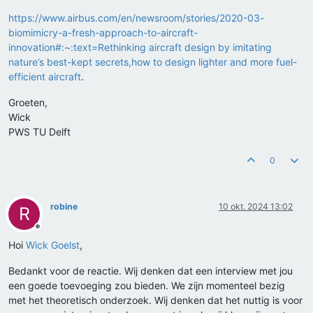
https://www.airbus.com/en/newsroom/stories/2020-03-
biomimicry-a-fresh-approach-to-aircraft-
innovation#:~:text=Rethinking aircraft design by imitating
nature’s best-kept secrets,how to design lighter and more fuel-
efficient aircraft
.
Groeten,
Wick
PWS TU Delft
0
robine
10 okt. 2024 13:02
R
Offline
Hoi
Wick Goelst
,
Bedankt voor de reactie. Wij denken dat een interview met jou
een goede toevoeging zou bieden. We zijn momenteel bezig
met het theoretisch onderzoek. Wij denken dat het nuttig is voor