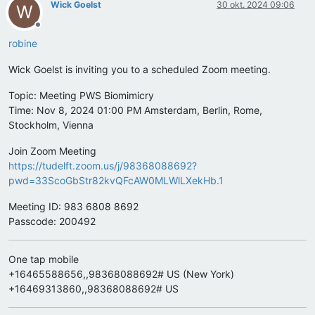
Wick Goelst
30 okt. 2024 09:06
W
Offline
robine
Wick Goelst is inviting you to a scheduled Zoom meeting.
Topic: Meeting PWS Biomimicry
Time: Nov 8, 2024 01:00 PM Amsterdam, Berlin, Rome,
Stockholm, Vienna
Join Zoom Meeting
https://tudelft.zoom.us/j/98368088692?
pwd=33ScoGbStr82kvQFcAW0MLWlLXekHb.1
Meeting ID: 983 6808 8692
Passcode: 200492
One tap mobile
+16465588656,,98368088692# US (New York)
+16469313860,,98368088692# US