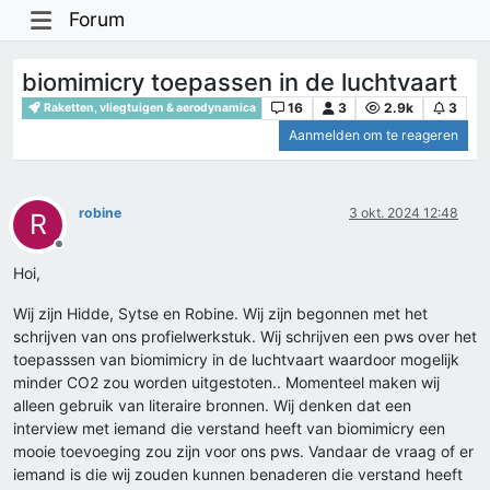
Forum
biomimicry toepassen in de luchtvaart
16
3
2.9k
3
Raketten, vliegtuigen & aerodynamica
Aanmelden om te reageren
robine
3 okt. 2024 12:48
R
Offline
Hoi,
Wij zijn Hidde, Sytse en Robine. Wij zijn begonnen met het
schrijven van ons profielwerkstuk. Wij schrijven een pws over het
toepasssen van biomimicry in de luchtvaart waardoor mogelijk
minder CO2 zou worden uitgestoten.. Momenteel maken wij
alleen gebruik van literaire bronnen. Wij denken dat een
interview met iemand die verstand heeft van biomimicry een
mooie toevoeging zou zijn voor ons pws. Vandaar de vraag of er
iemand is die wij zouden kunnen benaderen die verstand heeft