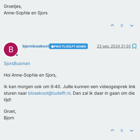
Groetjes,
Anne-Sophie en Sjors
0
bjornlosekoot
23 sep. 2024 21:30
PWS TU DELFT ADMIN
B
Offline
SjorsBusman
Hoi Anne-Sophie en Sjors,
Ik kan morgen ook om 9:40. Jullie kunnen een videogesprek link
sturen naar
blosekoot@tudelft.nl
. Dan zal ik daar in gaan om die
tijd!
Groet,
Bjorn
0