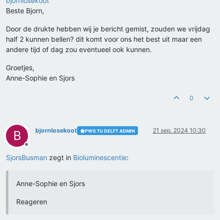
bjornlosekoot
Beste Bjorn,
Door de drukte hebben wij je bericht gemist, zouden we vrijdag
half 2 kunnen bellen? dit komt voor ons het best uit maar een
andere tijd of dag zou eventueel ook kunnen.
Groetjes,
Anne-Sophie en Sjors
0
bjornlosekoot
21 sep. 2024 10:30
PWS TU DELFT ADMIN
B
Offline
SjorsBusman
zegt in
Bioluminescentie
:
Anne-Sophie en Sjors
Reageren