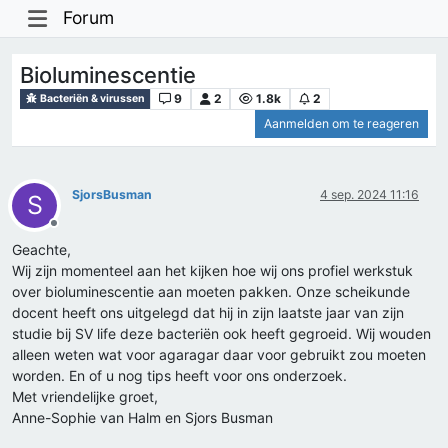
Forum
Bioluminescentie
9
2
1.8k
2
Bacteriën & virussen
Aanmelden om te reageren
SjorsBusman
4 sep. 2024 11:16
S
Offline
Geachte,
Wij zijn momenteel aan het kijken hoe wij ons profiel werkstuk
over bioluminescentie aan moeten pakken. Onze scheikunde
docent heeft ons uitgelegd dat hij in zijn laatste jaar van zijn
studie bij SV life deze bacteriën ook heeft gegroeid. Wij wouden
alleen weten wat voor agaragar daar voor gebruikt zou moeten
worden. En of u nog tips heeft voor ons onderzoek.
Met vriendelijke groet,
Anne-Sophie van Halm en Sjors Busman