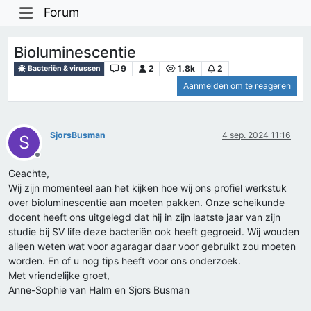
Forum
Bioluminescentie
9
2
1.8k
2
Bacteriën & virussen
Aanmelden om te reageren
SjorsBusman
4 sep. 2024 11:16
S
Offline
Geachte,
Wij zijn momenteel aan het kijken hoe wij ons profiel werkstuk
over bioluminescentie aan moeten pakken. Onze scheikunde
docent heeft ons uitgelegd dat hij in zijn laatste jaar van zijn
studie bij SV life deze bacteriën ook heeft gegroeid. Wij wouden
alleen weten wat voor agaragar daar voor gebruikt zou moeten
worden. En of u nog tips heeft voor ons onderzoek.
Met vriendelijke groet,
Anne-Sophie van Halm en Sjors Busman