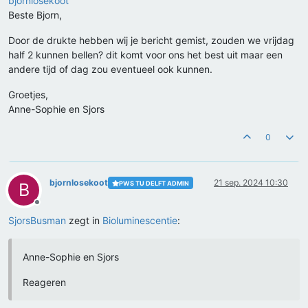
bjornlosekoot
Beste Bjorn,
Door de drukte hebben wij je bericht gemist, zouden we vrijdag
half 2 kunnen bellen? dit komt voor ons het best uit maar een
andere tijd of dag zou eventueel ook kunnen.
Groetjes,
Anne-Sophie en Sjors
0
bjornlosekoot
21 sep. 2024 10:30
PWS TU DELFT ADMIN
B
Offline
SjorsBusman
zegt in
Bioluminescentie
:
Anne-Sophie en Sjors
Reageren