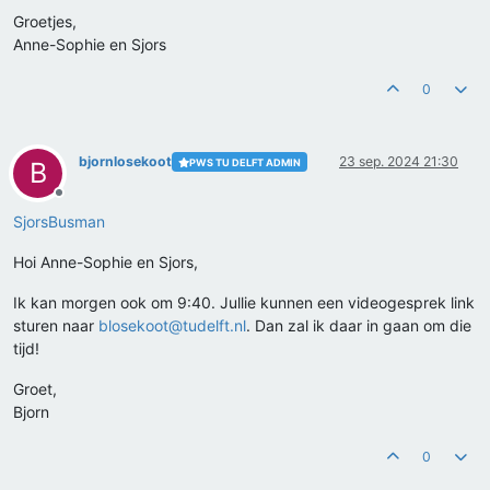
Groetjes,
Anne-Sophie en Sjors
0
bjornlosekoot
23 sep. 2024 21:30
PWS TU DELFT ADMIN
B
Offline
SjorsBusman
Hoi Anne-Sophie en Sjors,
Ik kan morgen ook om 9:40. Jullie kunnen een videogesprek link
sturen naar
blosekoot@tudelft.nl
. Dan zal ik daar in gaan om die
tijd!
Groet,
Bjorn
0