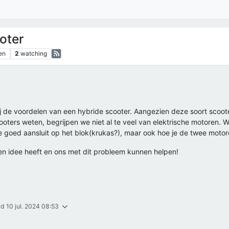
oter
en
2
watching
 de voordelen van een hybride scooter. Aangezien deze soort scoote
oters weten, begrijpen we niet al te veel van elektrische motoren. 
eze goed aansluit op het blok(krukas?), maar ook hoe je de twee mo
een idee heeft en ons met dit probleem kunnen helpen!
rd
10 jul. 2024 08:53