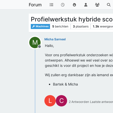
Forum
Profielwerkstuk hybride sco
5
berichten
3
plaatsers
1.3k
weergav
Machines
Micha Sarneel
M
Hallo,
Offline
Voor ons profielwerkstuk onderzoeken wij
ontwerpen. Alhoewel we wel veel over sco
geschikt is voor dit project en hoe je d
Wij zullen erg dankbaar zijn als iemand 
Bartek & Micha
L
C
2 Antwoorden
Laatste antwoo