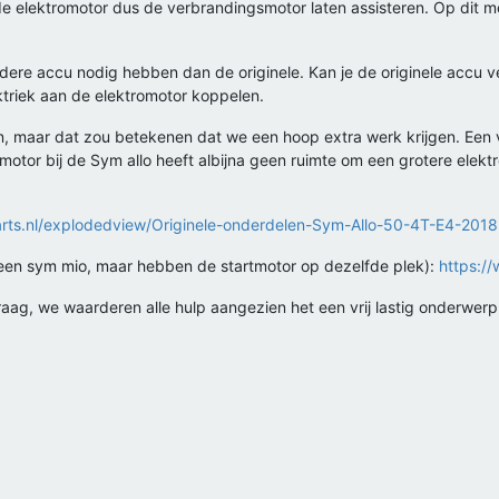
 de elektromotor dus de verbrandingsmotor laten assisteren. Op dit 
dere accu nodig hebben dan de originele. Kan je de originele accu 
ktriek aan de elektromotor koppelen.
en, maar dat zou betekenen dat we een hoop extra werk krijgen. Een
motor bij de Sym allo heeft albijna geen ruimte om een grotere elekt
arts.nl/explodedview/Originele-onderdelen-Sym-Allo-50-4T-E4-20
r een sym mio, maar hebben de startmotor op dezelfde plek):
https:/
aag, we waarderen alle hulp aangezien het een vrij lastig onderwerp 