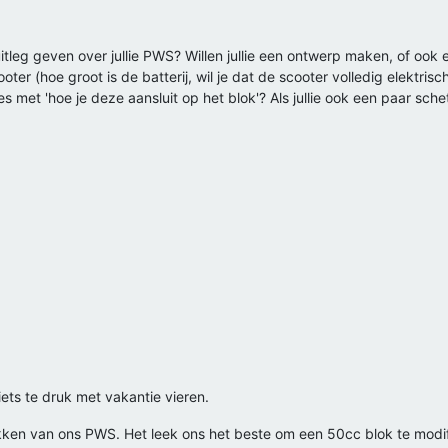
uitleg geven over jullie PWS? Willen jullie een ontwerp maken, of oo
oter (hoe groot is de batterij, wil je dat de scooter volledig elektris
ies met 'hoe je deze aansluit op het blok'? Als jullie ook een paar sch
iets te druk met vakantie vieren.
okken van ons PWS. Het leek ons het beste om een 50cc blok te modi