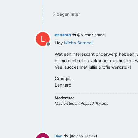
7 dagen later
lennardd
@Micha Sarneel
L
Hey
Micha Sarneel
,
Offline
Wat een interessant onderwerp hebben jul
hij momenteel op vakantie, dus het kan w
Veel succes met jullie profielwerkstuk!
Groetjes,
Lennard
Moderator
Masterstudent Applied Physics
Cian
@Micha Sarneel