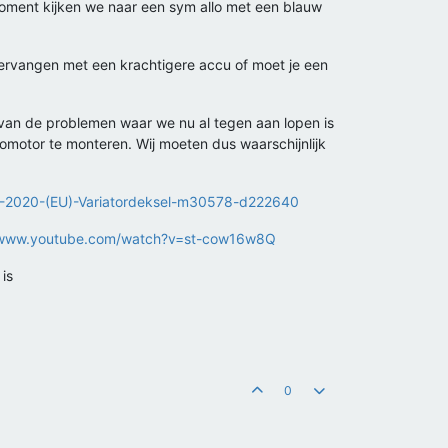
moment kijken we naar een sym allo met een blauw
vervangen met een krachtigere accu of moet je een
 van de problemen waar we nu al tegen aan lopen is
romotor te monteren. Wij moeten dus waarschijnlijk
18-2020-(EU)-Variatordeksel-m30578-d222640
/www.youtube.com/watch?v=st-cow16w8Q
is
0