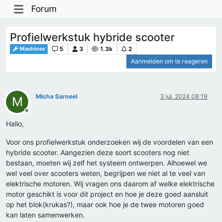
Forum
Profielwerkstuk hybride scooter
5
3
1.3k
2
Machines
Aanmelden om te reageren
Micha Sarneel
3 jul. 2024 08:19
M
Offline
Hallo,
Voor ons profielwerkstuk onderzoeken wij de voordelen van een
hybride scooter. Aangezien deze soort scooters nog niet
bestaan, moeten wij zelf het systeem ontwerpen. Alhoewel we
wel veel over scooters weten, begrijpen we niet al te veel van
elektrische motoren. Wij vragen ons daarom af welke elektrische
motor geschikt is voor dit project en hoe je deze goed aansluit
op het blok(krukas?), maar ook hoe je de twee motoren goed
kan laten samenwerken.