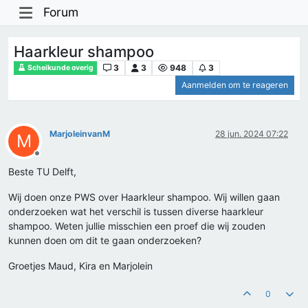
Forum
Haarkleur shampoo
3
3
948
3
Scheikunde overig
Aanmelden om te reageren
MarjoleinvanM
28 jun. 2024 07:22
M
Offline
Beste TU Delft,
Wij doen onze PWS over Haarkleur shampoo. Wij willen gaan
onderzoeken wat het verschil is tussen diverse haarkleur
shampoo. Weten jullie misschien een proef die wij zouden
kunnen doen om dit te gaan onderzoeken?
Groetjes Maud, Kira en Marjolein
0