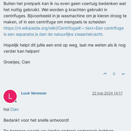
Buiten het pretpark kan ik nu even geen voertuig bedenken wat
het nuttig gebruikt. Wel worden g krachten gebruikt in
centrifuges. Bijvoorbeeld in je wasmachine om je kleren droog te
maken, of in een centrifuge om mengsels te scheiden
https://nl.wikipedia.org/wiki/Centrifuge#:~:text=Een centrifuge
is een separator,is dan de natuurlijke zwaartekracht
.
Hopelijk helpt dit jullie een end op weg, laat me weten als ik nog
verder kan helpen!
Groetjes, Cian
0
Luuk Vermoen
22 mei 2024 14:17
L
Offline
hoi
Cian
Bedankt voor het snelle antwoord!
De bronnen waarin we (onder andere) onderzoek hebben