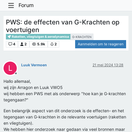
Forum
PWS: de effecten van G-Krachten op
voertuigen
Raketten, vliegtuigen & aerodynamica
G-KRACHTEN
4
2
5.9k
2
Aanmelden om te reageren
Luuk Vermoen
21 mei 2024 13:28
L
Offline
Hallo allemaal,
wij zijn Arragon en Luuk VWO5
wij hebben een PWS met als onderwerp "hoe kan je G-krachten
tegengaan?"
Een belangrijk aspect van dit onderzoek is de effecten- en het
tegengaan van G-krachten in de relevante voertuigen (raketten
en vliegtuigen).
We hebben hier onderzoek naar gedaan via veel bronnen maar