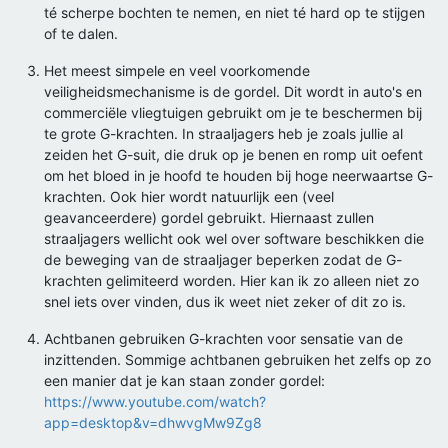
té scherpe bochten te nemen, en niet té hard op te stijgen
of te dalen.
Het meest simpele en veel voorkomende
veiligheidsmechanisme is de gordel. Dit wordt in auto's en
commerciële vliegtuigen gebruikt om je te beschermen bij
te grote G-krachten. In straaljagers heb je zoals jullie al
zeiden het G-suit, die druk op je benen en romp uit oefent
om het bloed in je hoofd te houden bij hoge neerwaartse G-
krachten. Ook hier wordt natuurlijk een (veel
geavanceerdere) gordel gebruikt. Hiernaast zullen
straaljagers wellicht ook wel over software beschikken die
de beweging van de straaljager beperken zodat de G-
krachten gelimiteerd worden. Hier kan ik zo alleen niet zo
snel iets over vinden, dus ik weet niet zeker of dit zo is.
Achtbanen gebruiken G-krachten voor sensatie van de
inzittenden. Sommige achtbanen gebruiken het zelfs op zo
een manier dat je kan staan zonder gordel:
https://www.youtube.com/watch?
app=desktop&v=dhwvgMw9Zg8