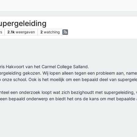
pergeleiding
rs
2.1k
weergaven
2
watching
Chris Hakvoort van het Carmel College Salland.
geleiding gekozen. Wij lopen alleen tegen een probleem aan, namel
op onze school. Ook is het moeilijk om een bepaald deel van supergel
teel een onderzoek loopt wat zich bezighoudt met supergeleiding, 
n een bepaald onderwerp en biedt het ons de kans om met bepaalde 