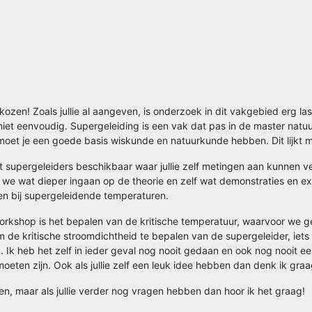
zen! Zoals jullie al aangeven, is onderzoek in dit vakgebied erg last
 niet eenvoudig. Supergeleiding is een vak dat pas in de master na
et je een goede basis wiskunde en natuurkunde hebben. Dit lijkt me
t supergeleiders beschikbaar waar jullie zelf metingen aan kunnen 
rin we wat dieper ingaan op de theorie en zelf wat demonstraties en ex
n bij supergeleidende temperaturen.
orkshop is het bepalen van de kritische temperatuur, waarvoor we
om de kritische stroomdichtheid te bepalen van de supergeleider, iet
uk. Ik heb het zelf in ieder geval nog nooit gedaan en ook nog nooit 
oeten zijn. Ook als jullie zelf een leuk idee hebben dan denk ik graa
pen, maar als jullie verder nog vragen hebben dan hoor ik het graag!