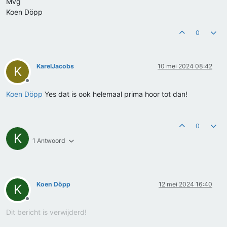
Mvg
Koen Döpp
0
KarelJacobs
10 mei 2024 08:42
K
Offline
Koen Döpp
Yes dat is ook helemaal prima hoor tot dan!
0
K
1 Antwoord
Koen Döpp
12 mei 2024 16:40
K
Offline
Dit bericht is verwijderd!