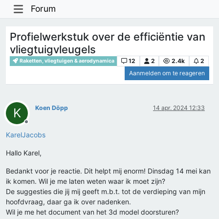
Forum
Profielwerkstuk over de efficiëntie van
vliegtuigvleugels
12
2
2.4k
2
Raketten, vliegtuigen & aerodynamica
Aanmelden om te reageren
Koen Döpp
14 apr. 2024 12:33
K
Offline
KarelJacobs
Hallo Karel,
Bedankt voor je reactie. Dit helpt mij enorm! Dinsdag 14 mei kan
ik komen. Wil je me laten weten waar ik moet zijn?
De suggesties die jij mij geeft m.b.t. tot de verdieping van mijn
hoofdvraag, daar ga ik over nadenken.
Wil je me het document van het 3d model doorsturen?