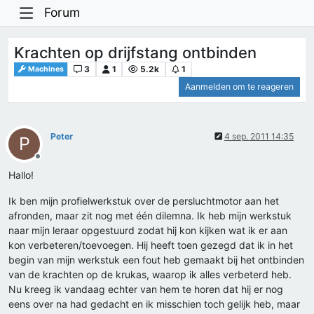
Forum
Krachten op drijfstang ontbinden
3
1
5.2k
1
Machines
Aanmelden om te reageren
Peter
4 sep. 2011 14:35
P
Offline
Hallo!
Ik ben mijn profielwerkstuk over de persluchtmotor aan het
afronden, maar zit nog met één dilemna. Ik heb mijn werkstuk
naar mijn leraar opgestuurd zodat hij kon kijken wat ik er aan
kon verbeteren/toevoegen. Hij heeft toen gezegd dat ik in het
begin van mijn werkstuk een fout heb gemaakt bij het ontbinden
van de krachten op de krukas, waarop ik alles verbeterd heb.
Nu kreeg ik vandaag echter van hem te horen dat hij er nog
eens over na had gedacht en ik misschien toch gelijk heb, maar