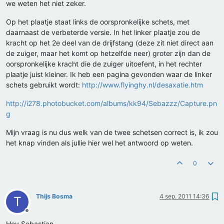
we weten het niet zeker.
Op het plaatje staat links de oorspronkelijke schets, met
daarnaast de verbeterde versie. In het linker plaatje zou de
kracht op het 2e deel van de drijfstang (deze zit niet direct aan
de zuiger, maar het komt op hetzelfde neer) groter zijn dan de
oorspronkelijke kracht die de zuiger uitoefent, in het rechter
plaatje juist kleiner. Ik heb een pagina gevonden waar de linker
schets gebruikt wordt:
http://www.flyinghy.nl/desaxatie.htm
http://i278.photobucket.com/albums/kk94/Sebazzz/Capture.pn
g
Mijn vraag is nu dus welk van de twee schetsen correct is, ik zou
het knap vinden als jullie hier wel het antwoord op weten.
0
Thijs Bosma
4 sep. 2011 14:36
T
Offline
Hey Sebastian,